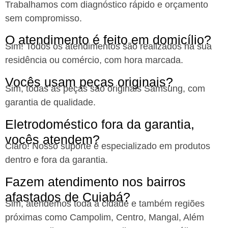
Trabalhamos com diagnóstico rápido e orçamento
sem compromisso.
O atendimento é feito em domicílio?​
Sim! Todos os atendimentos são realizados na sua
residência ou comércio, com hora marcada.
Vocês usam peças originais?​
Sim, todas as peças são originais Samsung, com
garantia de qualidade.
Eletrodoméstico fora da garantia,
vocês atendem?
Claro! Nosso suporte é especializado em produtos
dentro e fora da garantia.
Fazem atendimento nos bairros
afastados de Cuiabá?
Sim, atendemos toda a cidade e também regiões
próximas como Campolim, Centro, Mangal, Além