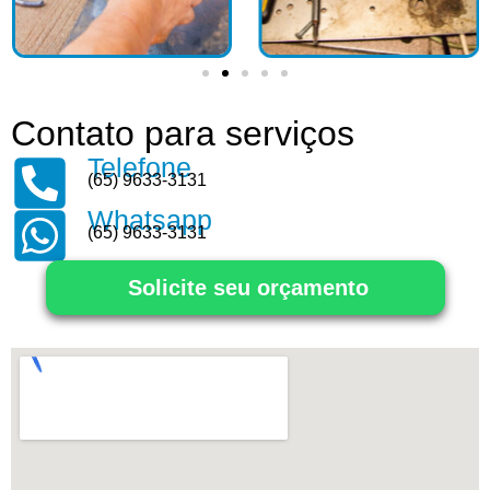
Contato para serviços
Telefone
(65) 9633-3131
Whatsapp
(65) 9633-3131
Solicite seu orçamento