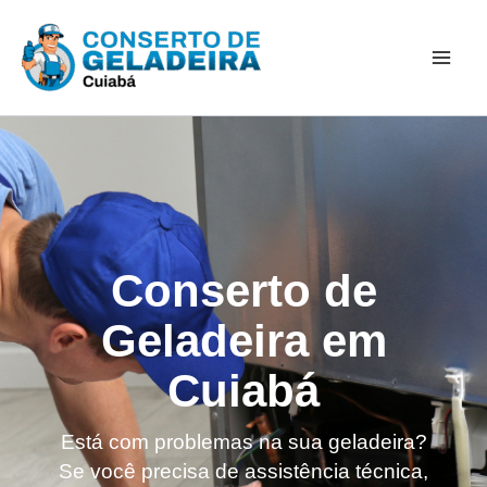
Ir
Mai
para
Men
o
conteúdo
Conserto de
Geladeira em
Cuiabá
Está com problemas na sua geladeira?
Se você precisa de assistência técnica,