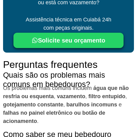
ou está com vazamento?
Assistência técnica
em Cuiabá
24h
com peças originais.
Solicite seu orçamento
Perguntas frequentes
Quais são os problemas mais
comuns em bebedouros?​
Os problemas mais comuns incluem
água que não
resfria ou esquenta
,
vazamento
,
filtro entupido
,
gotejamento constante
,
barulhos incomuns
e
falhas no painel eletrônico ou botão de
acionamento
.
Como saber se meu bebedouro