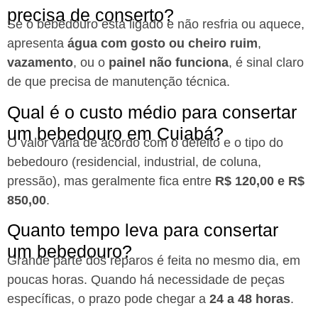
precisa de conserto?​
Se o bebedouro está ligado e não resfria ou aquece,
apresenta
água com gosto ou cheiro ruim
,
vazamento
, ou o
painel não funciona
, é sinal claro
de que precisa de manutenção técnica.
Qual é o custo médio para consertar
um bebedouro em Cuiabá?​
O valor varia de acordo com o defeito e o tipo do
bebedouro (residencial, industrial, de coluna,
pressão), mas geralmente fica entre
R$ 120,00 e R$
850,00
.
Quanto tempo leva para consertar
um bebedouro?​
Grande parte dos reparos é feita no mesmo dia, em
poucas horas. Quando há necessidade de peças
específicas, o prazo pode chegar a
24 a 48 horas
.