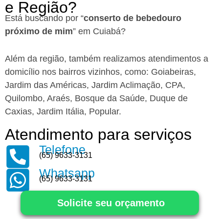
e Região?
Está buscando por “
conserto de bebedouro
próximo de mim
” em Cuiabá?
Além da região, também realizamos atendimentos a
domicílio nos bairros vizinhos, como: Goiabeiras,
Jardim das Américas, Jardim Aclimação, CPA,
Quilombo, Araés, Bosque da Saúde, Duque de
Caxias, Jardim Itália, Popular.
Atendimento para serviços
Telefone
(65) 9633-3131
Whatsapp
(65) 9633-3131
Solicite seu orçamento