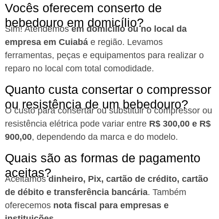
Vocês oferecem conserto de
bebedouro em domicílio?​
Sim! Atendemos
em domicílio ou no local da
empresa em Cuiabá
e região. Levamos
ferramentas, peças e equipamentos para realizar o
reparo no local com total comodidade.
Quanto custa consertar o compressor
ou resistência de um bebedouro?​
O custo para consertar ou substituir o compressor ou
resistência elétrica pode variar entre
R$ 300,00 e R$
900,00
, dependendo da marca e do modelo.
Quais são as formas de pagamento
aceitas?​
Aceitamos
dinheiro, Pix, cartão de crédito, cartão
de débito e transferência bancária
. Também
oferecemos
nota fiscal para empresas e
instituições.