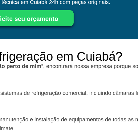
a técnica
em Cuiabá
24h com peças originais.
icite seu orçamento
frigeração em Cuiabá?
ção perto de mim
”, encontrará nossa empresa porque s
stemas de refrigeração comercial, incluindo câmaras fri
anutenção e instalação de equipamentos de todas as m
imate.