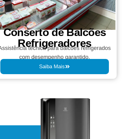
Conserto de Balcões
Refrigeradores
Assistência técnica para balcões refrigerados
com desempenho garantido.
Saiba Mais