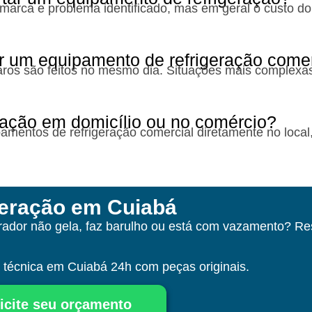
 marca e problema identificado, mas em geral o custo do
r um equipamento de refrigeração comer
ros são feitos no mesmo dia. Situações mais complexa
lação em domicílio ou no comércio?
pamentos de refrigeração comercial diretamente no local
geração em Cuiabá
erador não gela, faz barulho ou está com vazamento? R
a técnica
em Cuiabá
24h com peças originais.
icite seu orçamento