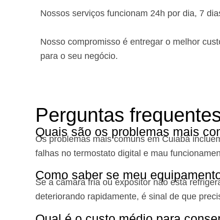
Nossos serviços funcionam 24h por dia, 7 di
Nosso compromisso é entregar o melhor custo
para o seu negócio.
Perguntas frequente
Quais são os problemas mais co
Os problemas mais comuns em Cuiabá incluem f
falhas no termostato digital e mau funcioname
Como saber se meu equipamento d
Se a câmara fria ou expositor não está refrig
deteriorando rapidamente, é sinal de que prec
Qual é o custo médio para conse