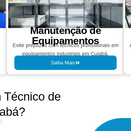
Manutenção de
Equipamentos
Evite prejuízos com técnicos profissionais em
equipamentos industriais em Cuiabá.
Saiba Mais
 Técnico de
iabá?
: