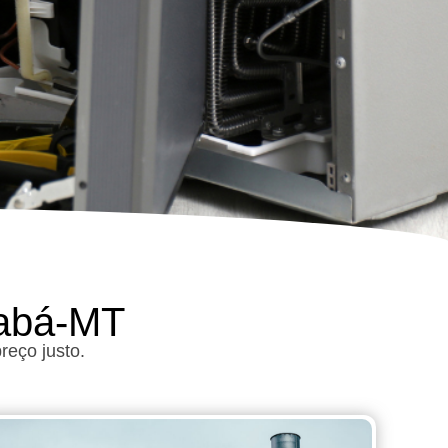
iabá-MT
eço justo.