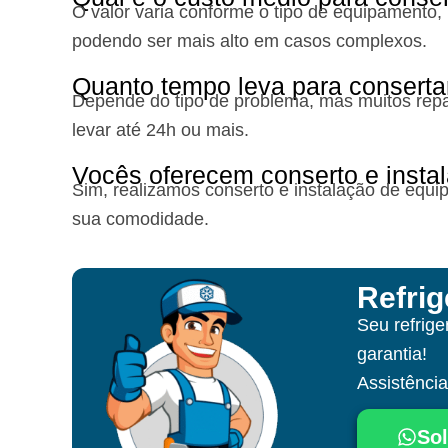
O valor varia conforme o tipo de equipamento,
podendo ser mais alto em casos complexos.
Quanto tempo leva para conserta
Depende do tipo de problema, mas muitos repa
levar até 24h ou mais.
Vocês oferecem conserto e insta
Sim, realizamos conserto e instalação de equi
sua comodidade.
Refri
Seu refrig
garantia!
Assistênci
Sol