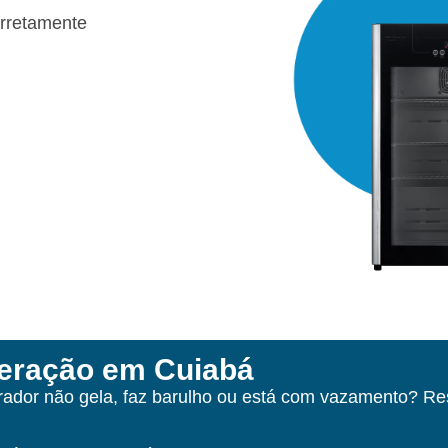
orretamente
geração em Cuiabá
erador não gela, faz barulho ou está com vazamento? R