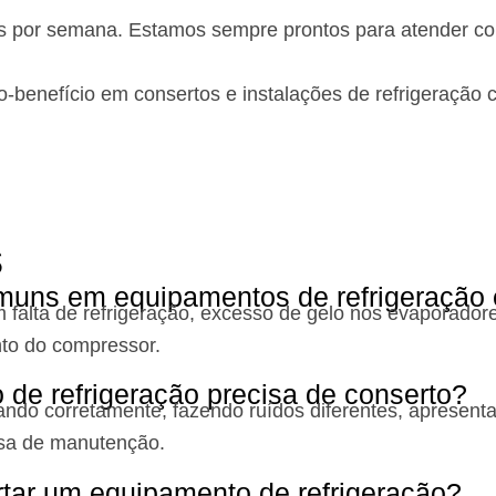
as por semana. Estamos sempre prontos para atender co
-benefício em consertos e instalações de refrigeração 
s
muns em equipamentos de refrigeração
alta de refrigeração, excesso de gelo nos evaporador
nto do compressor.
e refrigeração precisa de conserto?
erando corretamente, fazendo ruídos diferentes, apresen
isa de manutenção.
rtar um equipamento de refrigeração?