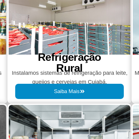
Refrigeração
Rural
s
Instalamos sistemas de refrigeração para leite,
M
queijos e cervejas em Cuiabá.
Saiba Mais