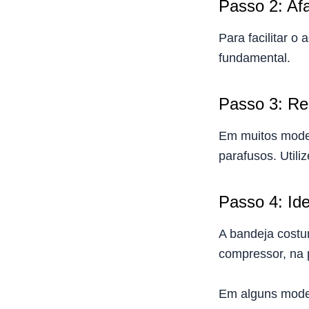
Passo 2: Afa
Para facilitar o 
fundamental.
Passo 3: Rem
Em muitos modelo
parafusos. Util
Passo 4: Id
A bandeja costu
compressor, na p
Em alguns model