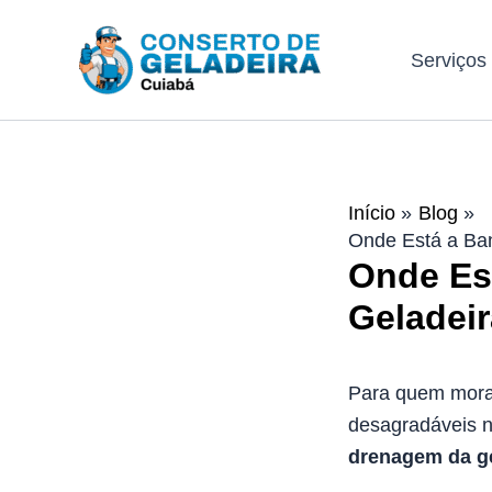
Ir
para
Serviços
o
conteúdo
Início
Blog
Onde Está a Ba
Onde Es
Geladeir
Para quem mor
desagradáveis n
drenagem da ge