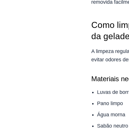
removida facilm
Como lim
da gelad
A limpeza regul
evitar odores d
Materiais ne
Luvas de bor
Pano limpo
Água morna
Sabão neutro