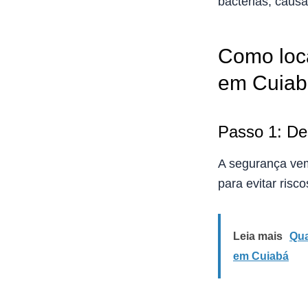
bactérias, caus
Como loca
em Cuiab
Passo 1: De
A segurança vem
para evitar risc
Leia mais
Qua
em Cuiabá