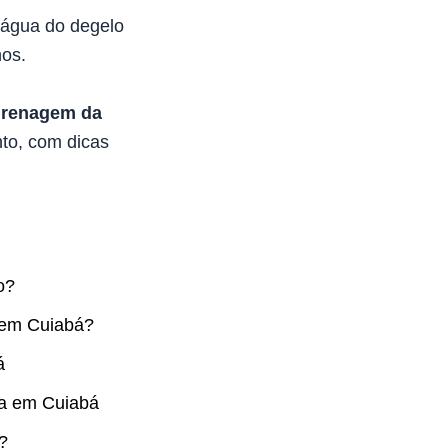
 água do degelo
nos.
 drenagem da
nto, com dicas
o?
 em Cuiabá?
á
ra em Cuiabá
?