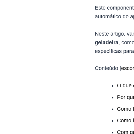
Este componente
automático do a
Neste artigo, v
geladeira
, como
específicas par
Conteúdo
[
esco
O que 
Por qu
Como l
Como l
Com qu