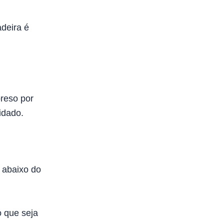
adeira é
preso por
idado.
 abaixo do
 que seja