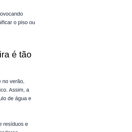
provocando
ficar o piso ou
ra é tão
 no verão,
co. Assim, a
ulo de água e
e resíduos e