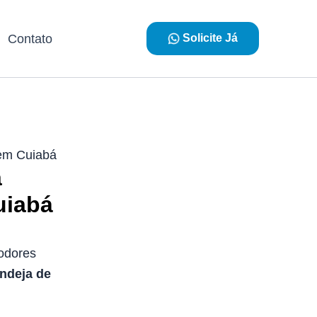
Contato
Solicite Já
 em Cuiabá
a
uiabá
odores
ndeja de