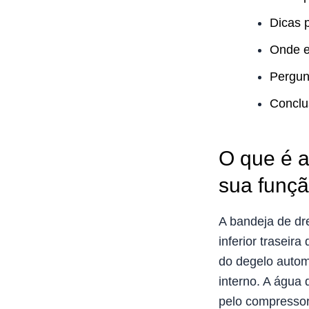
Dicas 
Onde e
Pergun
Conclu
O que é a
sua funç
A bandeja de dr
inferior traseir
do degelo autom
interno. A água 
pelo compresso