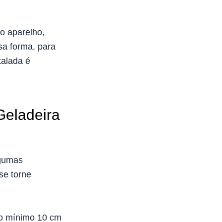
do aparelho,
sa forma, para
talada é
Geladeira
lgumas
se torne
o mínimo 10 cm