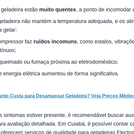
a geladeira estão
muito quentes
, a ponto de incomodar 
 geladeira não mantém a temperatura adequada, e os al
 gelar;
ompressor faz
ruídos incomuns
, como estalos, vibraçõe
tínuos;
 queimado ou fumaça próxima ao eletrodoméstico;
energia elétrica aumentou de forma significativa.
nto Custa para Desamassar Geladeira? Veja Preços Médio
 sintomas estiver presente, é recomendável buscar auxí
ra avaliação detalhada. Em Cuiabá, é possível contar c
oferecem serviços de qualidade para geladeiras Electro