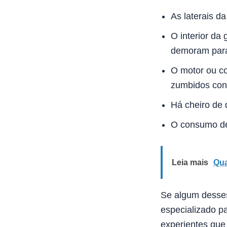
As laterais d
O interior da
demoram para
O motor ou c
zumbidos con
Há cheiro de
O consumo de 
Leia mais
Qua
Se algum desses
especializado pa
experientes que 