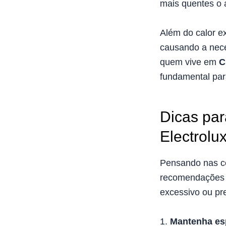
mais quentes o 
Além do calor ex
causando a nece
quem vive em
C
fundamental para
Dicas par
Electrolu
Pensando nas co
recomendações i
excessivo ou pr
Mantenha esp