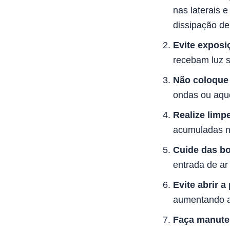
nas laterais e
dissipação de 
Evite exposiç
recebam luz s
Não coloque 
ondas ou aqu
Realize limp
acumuladas na 
Cuide das b
entrada de ar
Evite abrir a
aumentando a
Faça manuten