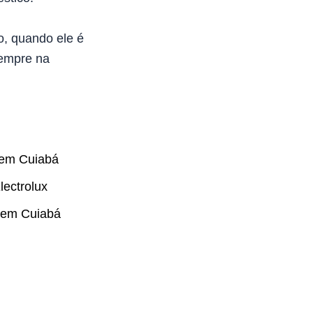
o, quando ele é
sempre na
 em Cuiabá
ectrolux
x em Cuiabá