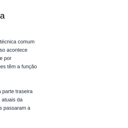
na
a técnica comum
sso acontece
e por
ões têm a função
 parte traseira
 atuais da
is passaram a