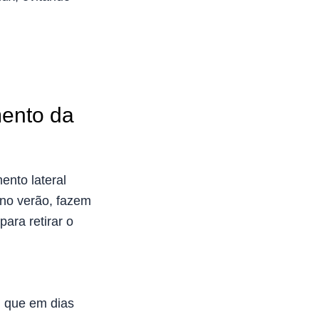
mento da
ento lateral
 no verão, fazem
ara retirar o
l que em dias