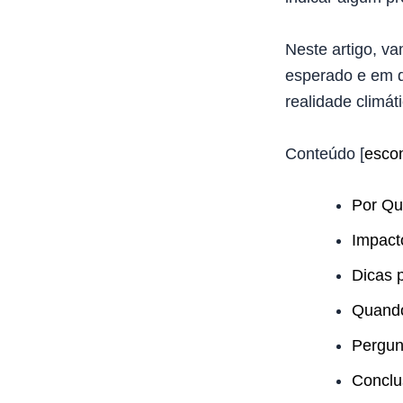
Neste artigo, v
esperado e em q
realidade climát
Conteúdo
[
esco
Por Qu
Impact
Dicas 
Quando
Pergun
Conclu