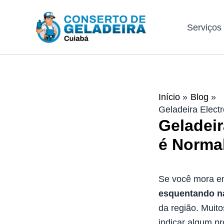
Ir
para
Serviços
o
conteúdo
Início
Blog
Geladeira Elect
Geladeir
é Norma
Se você mora 
esquentando na
da região. Muit
indicar algum p