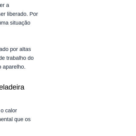
er a
er liberado. Por
 uma situação
zado por altas
de trabalho do
o aparelho.
eladeira
o calor
ental que os