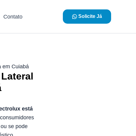
Contato
Solicite Já
ta em Cuiabá
Lateral
á
ectrolux está
 consumidores
 ou se pode
éstico.