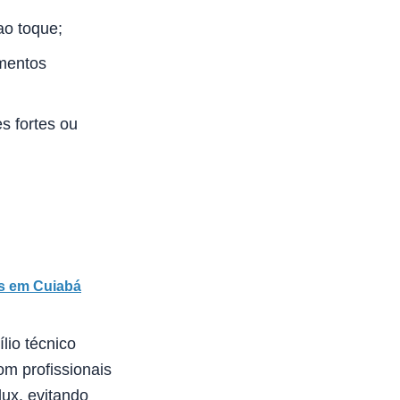
ao toque;
imentos
s fortes ou
s em Cuiabá
lio técnico
om profissionais
lux, evitando