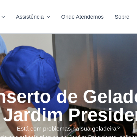
Assistência
Onde Atendemos
Sobre
serto de Gelad
 Jardim Preside
Está com problemas na sua geladeira?