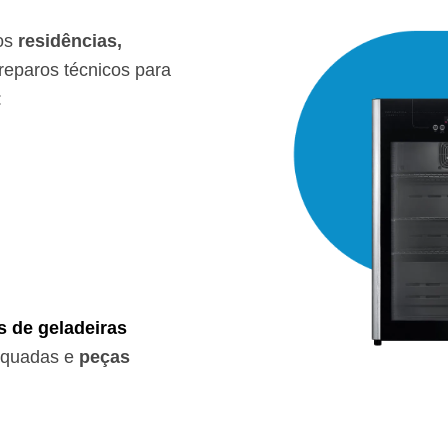
os
residências,
eparos técnicos para
:
s de geladeiras
equadas e
peças