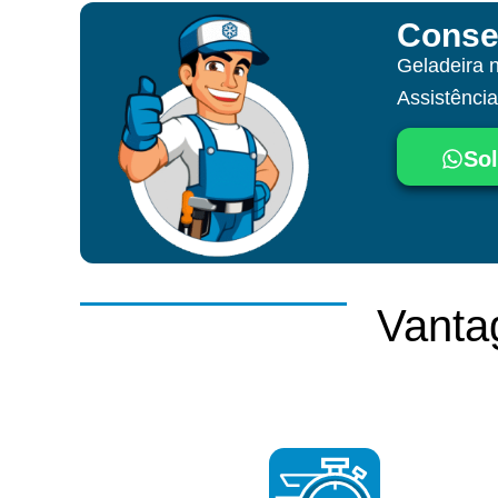
Conse
Geladeira 
Assistênci
Sol
Vanta