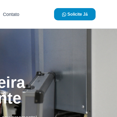
Contato
Solicite Já
eira
nte