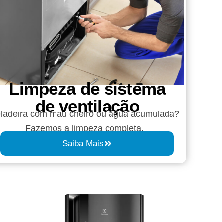
Limpeza de sistema
de ventilação
ladeira com mau cheiro ou água acumulada?
Fazemos a limpeza completa.
Saiba Mais