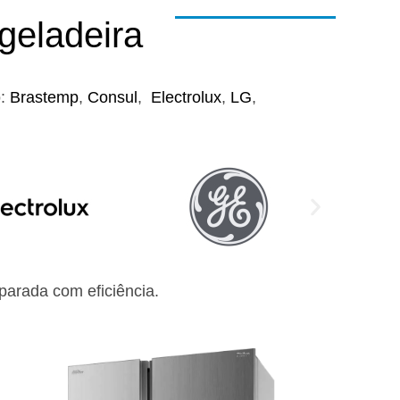
geladeira
o:
Brastemp
,
Consul
,
Electrolux
,
LG
,
arada com eficiência.