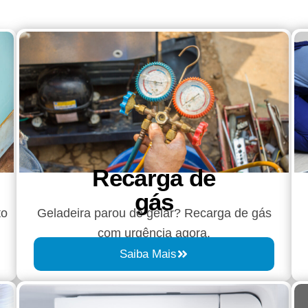
Recarga de
gás
to
Geladeira parou de gelar? Recarga de gás
com urgência agora.
Saiba Mais