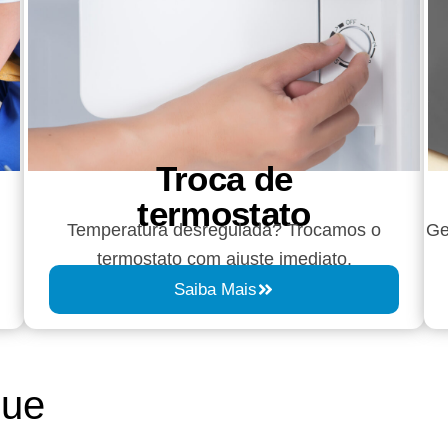
Troca de
termostato
Temperatura desregulada? Trocamos o
Ge
termostato com ajuste imediato.
Saiba Mais
que