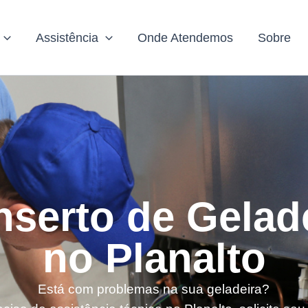
Assistência
Onde Atendemos
Sobre
serto de Gelad
no Planalto
Está com problemas na sua geladeira?