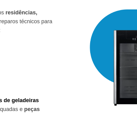
os
residências,
eparos técnicos para
:
s de geladeiras
equadas e
peças