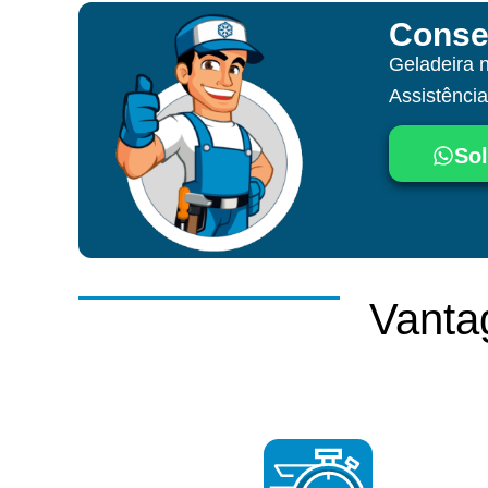
Conse
Geladeira 
Assistênci
Sol
Vanta