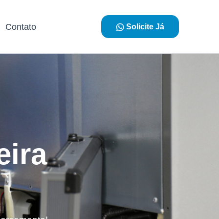
Contato
Solicite Já
eira