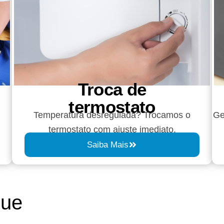
Troca de
termostato
Temperatura desregulada? Trocamos o
Ge
termostato com ajuste imediato.
Saiba Mais
que