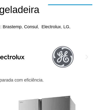
geladeira
o:
Brastemp
,
Consul
,
Electrolux
,
LG
,
arada com eficiência.