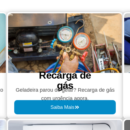
Recarga de
gás
to
Geladeira parou de gelar? Recarga de gás
com urgência agora.
Saiba Mais