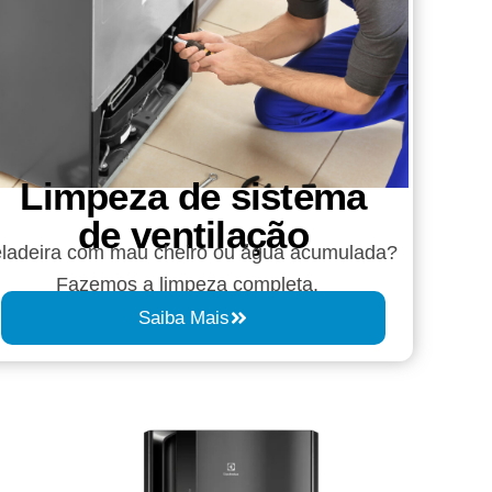
Limpeza de sistema
de ventilação
ladeira com mau cheiro ou água acumulada?
Fazemos a limpeza completa.
Saiba Mais