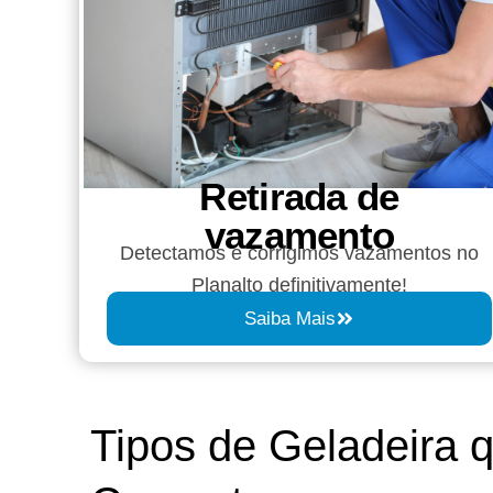
Retirada de
vazamento​​
Detectamos e corrigimos vazamentos no
Planalto definitivamente!
Saiba Mais
Tipos de Geladeira 