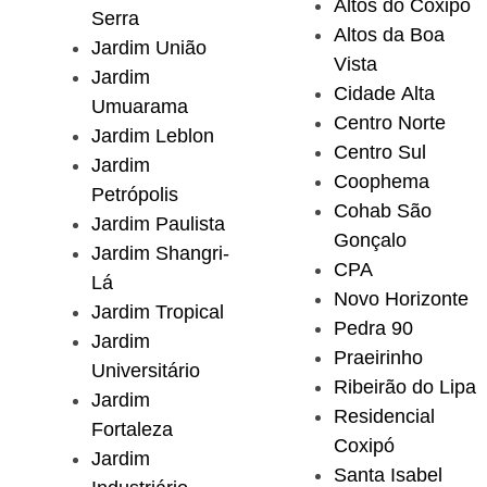
Altos do Coxipó
Serra
Altos da Boa
Jardim União
Vista
Jardim
Cidade Alta
Umuarama
Centro Norte
Jardim Leblon
Centro Sul
Jardim
Coophema
Petrópolis
Cohab São
Jardim Paulista
Gonçalo
Jardim Shangri-
CPA
Lá
Novo Horizonte
Jardim Tropical
Pedra 90
Jardim
Praeirinho
Universitário
Ribeirão do Lipa
Jardim
Residencial
Fortaleza
Coxipó
Jardim
Santa Isabel