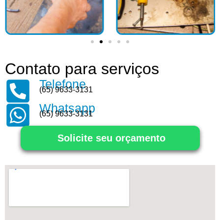
Contato para serviços
Telefone
(65) 9633-3131
Whatsapp
(65) 9633-3131
Solicite seu orçamento