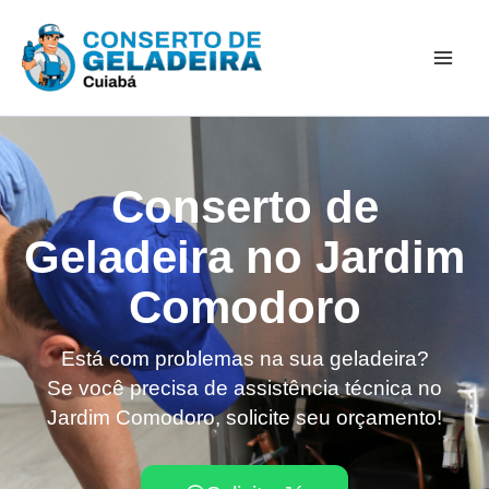
Ir
Mai
para
Men
o
conteúdo
Conserto de
Geladeira no Jardim
Comodoro
Está com problemas na sua geladeira?
Se você precisa de assistência técnica no
Jardim Comodoro, solicite seu orçamento!