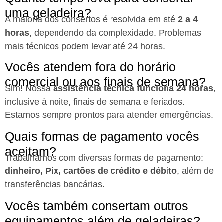
uma geladeira?
A maioria dos consertos é resolvida em até
2 a 4
horas
, dependendo da complexidade. Problemas
mais técnicos podem levar até 24 horas.
Vocês atendem fora do horário
comercial ou aos finais de semana?
Sim! Nossa
assistência técnica funciona 24 horas
,
inclusive à noite, finais de semana e feriados.
Estamos sempre prontos para atender emergências.
Quais formas de pagamento vocês
aceitam?
Trabalhamos com diversas formas de pagamento:
dinheiro, Pix, cartões de crédito e débito
, além de
transferências bancárias.
Vocês também consertam outros
equipamentos além de geladeiras?