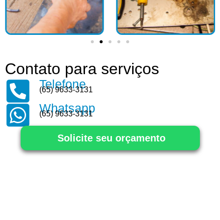
Contato para serviços
Telefone
(65) 9633-3131
Whatsapp
(65) 9633-3131
Solicite seu orçamento