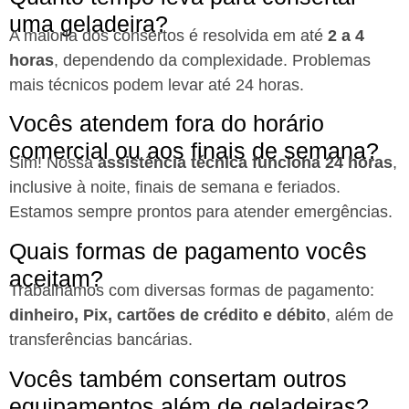
uma geladeira?
A maioria dos consertos é resolvida em até
2 a 4
horas
, dependendo da complexidade. Problemas
mais técnicos podem levar até 24 horas.
Vocês atendem fora do horário
comercial ou aos finais de semana?
Sim! Nossa
assistência técnica funciona 24 horas
,
inclusive à noite, finais de semana e feriados.
Estamos sempre prontos para atender emergências.
Quais formas de pagamento vocês
aceitam?
Trabalhamos com diversas formas de pagamento:
dinheiro, Pix, cartões de crédito e débito
, além de
transferências bancárias.
Vocês também consertam outros
equipamentos além de geladeiras?