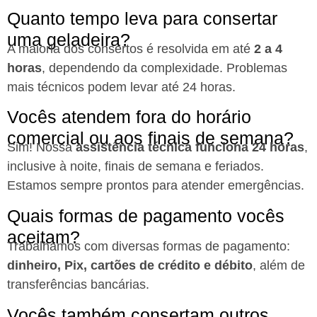
Quanto tempo leva para consertar
uma geladeira?
A maioria dos consertos é resolvida em até
2 a 4
horas
, dependendo da complexidade. Problemas
mais técnicos podem levar até 24 horas.
Vocês atendem fora do horário
comercial ou aos finais de semana?
Sim! Nossa
assistência técnica funciona 24 horas
,
inclusive à noite, finais de semana e feriados.
Estamos sempre prontos para atender emergências.
Quais formas de pagamento vocês
aceitam?
Trabalhamos com diversas formas de pagamento:
dinheiro, Pix, cartões de crédito e débito
, além de
transferências bancárias.
Vocês também consertam outros