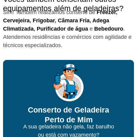
equipamentos além de geladeiras?
Sim! Também realizamos conserto de
Freezer
,
Cervejeira
,
Frigobar
,
Câmara Fria
,
Adega
Climatizada
,
Purificador de água
e
Bebedouro
.
Atendemos residências e comércios com agilidade e
técnicos especializados.
Conserto de Geladeira
Perto de Mim
A sua geladeira não gela, faz barulho
ou está com vazamento?