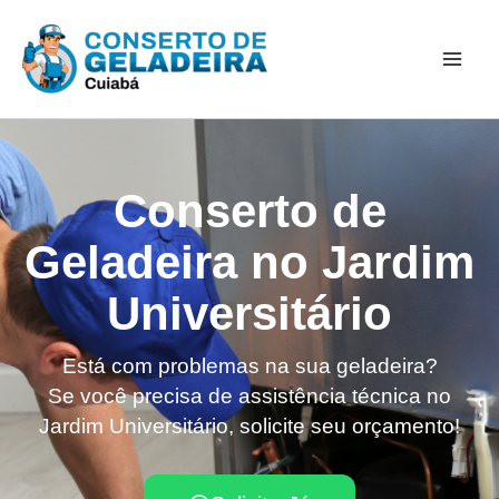
Ir
Mai
para
Men
o
conteúdo
Conserto de
Geladeira no Jardim
Universitário
Está com problemas na sua geladeira?
Se você precisa de assistência técnica no
Jardim Universitário, solicite seu orçamento!