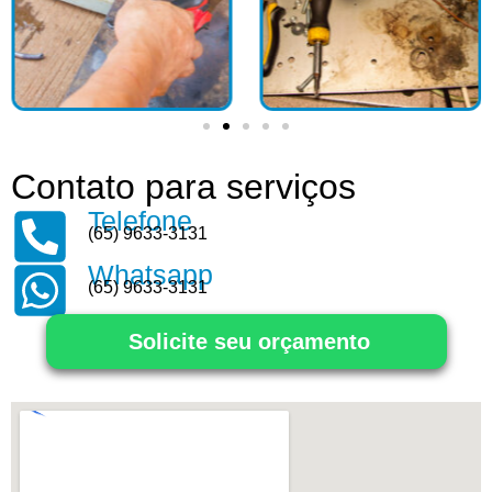
Contato para serviços
Telefone
(65) 9633-3131
Whatsapp
(65) 9633-3131
Solicite seu orçamento