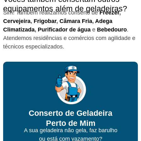
equipamentos além de geladeiras?
Sim! Também realizamos conserto de
Freezer
,
Cervejeira
,
Frigobar
,
Câmara Fria
,
Adega
Climatizada
,
Purificador de água
e
Bebedouro
.
Atendemos residências e comércios com agilidade e
técnicos especializados.
Conserto de Geladeira
Perto de Mim
A sua geladeira não gela, faz barulho
ou está com vazamento?