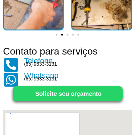
Contato para serviços
Telefone
(65) 9633-3131
Whatsapp
(65) 9633-3131
Solicite seu orçamento