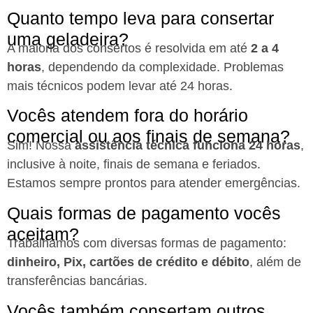
Quanto tempo leva para consertar
uma geladeira?
A maioria dos consertos é resolvida em até
2 a 4
horas
, dependendo da complexidade. Problemas
mais técnicos podem levar até 24 horas.
Vocês atendem fora do horário
comercial ou aos finais de semana?
Sim! Nossa
assistência técnica funciona 24 horas
,
inclusive à noite, finais de semana e feriados.
Estamos sempre prontos para atender emergências.
Quais formas de pagamento vocês
aceitam?
Trabalhamos com diversas formas de pagamento:
dinheiro, Pix, cartões de crédito e débito
, além de
transferências bancárias.
Vocês também consertam outros