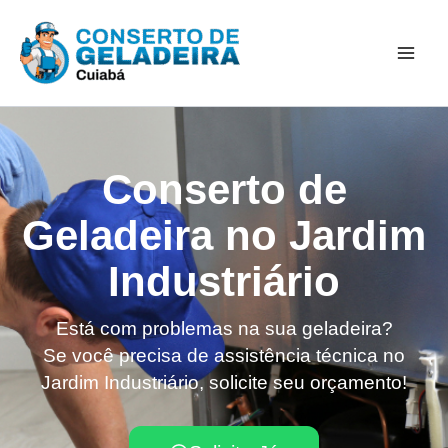
Ir
Mai
para
Men
o
conteúdo
Conserto de
Geladeira no Jardim
Industriário
Está com problemas na sua geladeira?
Se você precisa de assistência técnica no
Jardim Industriário, solicite seu orçamento!