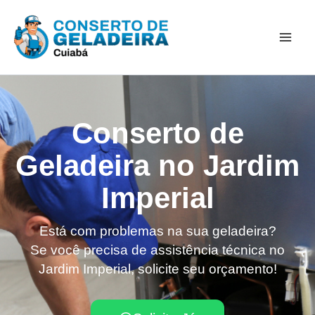
Ir
Mai
para
Men
o
conteúdo
Conserto de
Geladeira no Jardim
Imperial
Está com problemas na sua geladeira?
Se você precisa de assistência técnica no
Jardim Imperial, solicite seu orçamento!