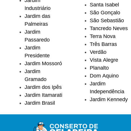
Jardim
Santa Isabel
Industriário
São Gonçalo
Jardim das
São Sebastião
Palmeiras
Tancredo Neves
Jardim
Terra Nova
Passaredo
Três Barras
Jardim
Verdão
Presidente
Vista Alegre
Jardim Mossoró
Planalto
Jardim
Dom Aquino
Gramado
Jardim
Jardim dos Ipês
Independência
Jardim Itamarati
Jardim Kennedy
Jardim Brasil