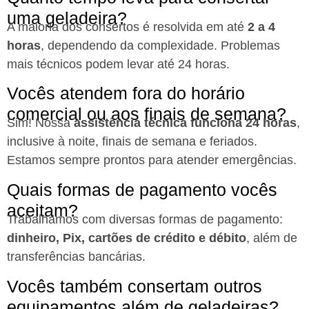
uma geladeira?
A maioria dos consertos é resolvida em até
2 a 4
horas
, dependendo da complexidade. Problemas
mais técnicos podem levar até 24 horas.
Vocês atendem fora do horário
comercial ou aos finais de semana?
Sim! Nossa
assistência técnica funciona 24 horas
,
inclusive à noite, finais de semana e feriados.
Estamos sempre prontos para atender emergências.
Quais formas de pagamento vocês
aceitam?
Trabalhamos com diversas formas de pagamento:
dinheiro, Pix, cartões de crédito e débito
, além de
transferências bancárias.
Vocês também consertam outros
equipamentos além de geladeiras?