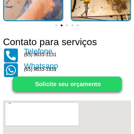
Contato para serviços
Telefone
(65) 9633-3131
Whatsapp
(65) 9633-3131
Solicite seu orçamento