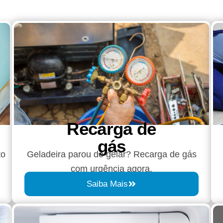
Recarga de
gás
to
Geladeira parou de gelar? Recarga de gás
com urgência agora.
Saiba Mais