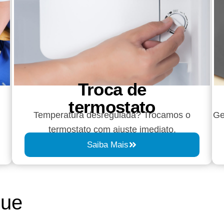
Troca de
termostato
Temperatura desregulada? Trocamos o
Ge
termostato com ajuste imediato.
Saiba Mais
que