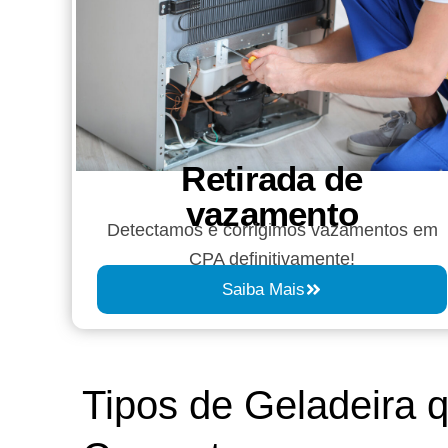
Retirada de
vazamento​​
Detectamos e corrigimos vazamentos em
CPA definitivamente!
Saiba Mais
Tipos de Geladeira 