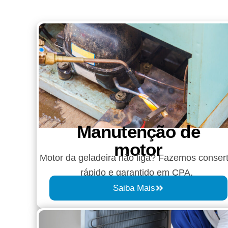
Manutenção de
motor
Motor da geladeira não liga? Fazemos conser
rápido e garantido em CPA.
Saiba Mais