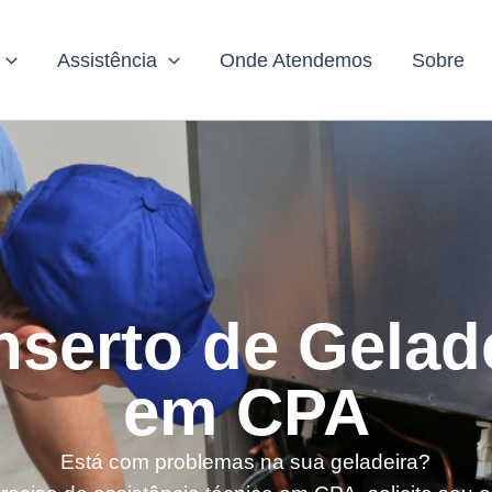
Assistência
Onde Atendemos
Sobre
serto de Gelad
em CPA
Está com problemas na sua geladeira?