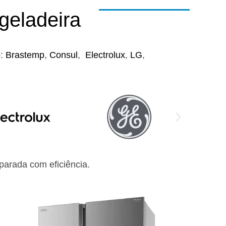
geladeira
o:
Brastemp
,
Consul
,
Electrolux
,
LG
,
arada com eficiência.