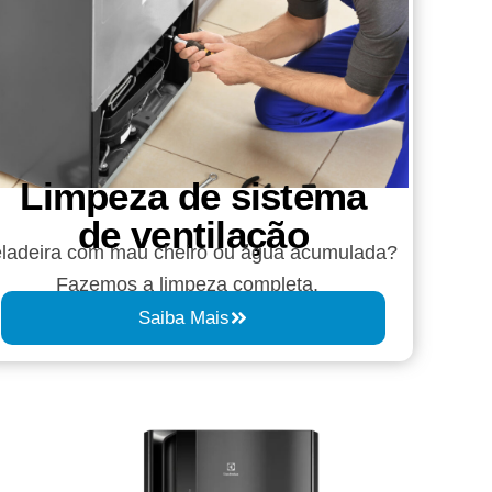
Limpeza de sistema
de ventilação
ladeira com mau cheiro ou água acumulada?
Fazemos a limpeza completa.
Saiba Mais