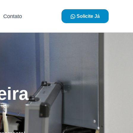
Contato
Solicite Já
eira