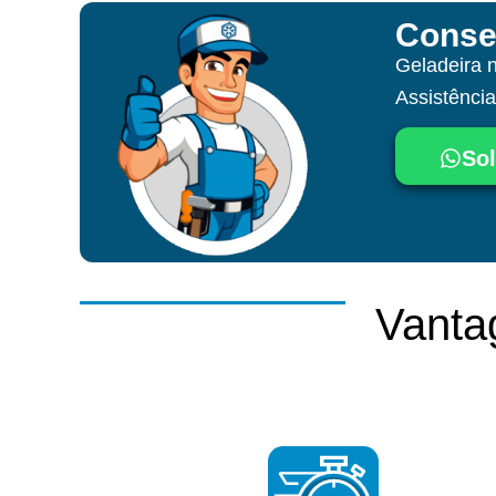
Conse
Geladeira 
Assistênci
Sol
Vanta