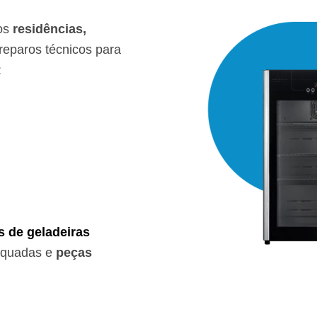
os
residências,
eparos técnicos para
:
s de geladeiras
equadas e
peças