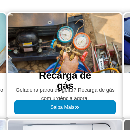
Recarga de
gás
to
Geladeira parou de gelar? Recarga de gás
com urgência agora.
Saiba Mais