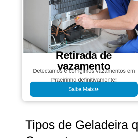
Retirada de
vazamento​​
Detectamos e corrigimos vazamentos em
Praeirinho definitivamente!
Saiba Mais
Tipos de Geladeira 