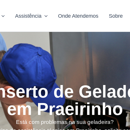
Assistência
Onde Atendemos
Sobre
serto de Gelad
em Praeirinho
Está com problemas na sua geladeira?