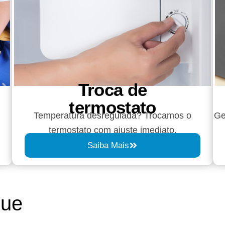
Troca de
termostato
Temperatura desregulada? Trocamos o
Ge
termostato com ajuste imediato.
Saiba Mais
que