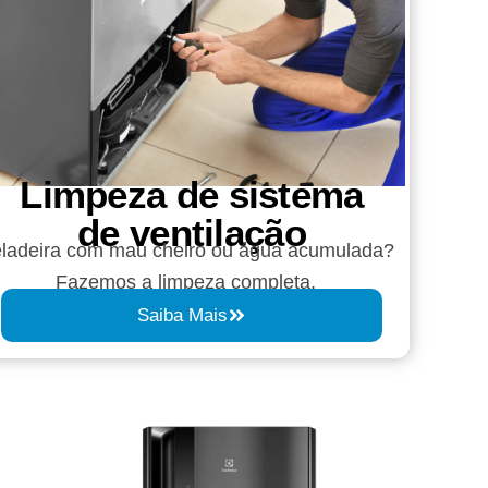
Limpeza de sistema
de ventilação
ladeira com mau cheiro ou água acumulada?
Fazemos a limpeza completa.
Saiba Mais