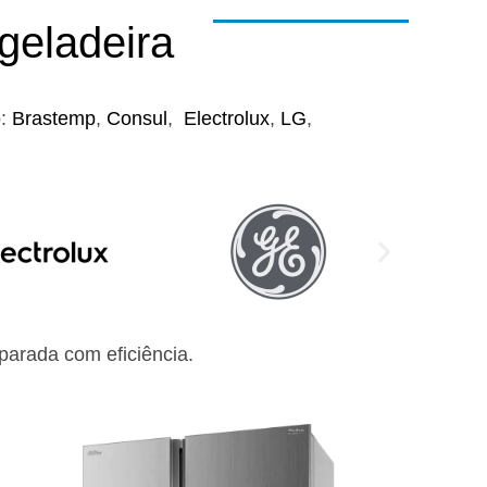
geladeira
o:
Brastemp
,
Consul
,
Electrolux
,
LG
,
arada com eficiência.