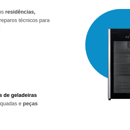
os
residências,
eparos técnicos para
:
s de geladeiras
equadas e
peças