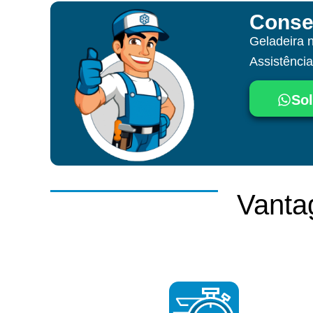
Conse
Geladeira 
Assistênci
Sol
Vanta