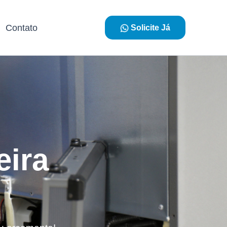
Contato
Solicite Já
eira