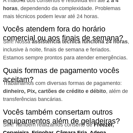
A maioria dos consertos é resolvida em até
2 a 4
horas
, dependendo da complexidade. Problemas
mais técnicos podem levar até 24 horas.
Vocês atendem fora do horário
comercial ou aos finais de semana?
Sim! Nossa
assistência técnica funciona 24 horas
,
inclusive à noite, finais de semana e feriados.
Estamos sempre prontos para atender emergências.
Quais formas de pagamento vocês
aceitam?
Trabalhamos com diversas formas de pagamento:
dinheiro, Pix, cartões de crédito e débito
, além de
transferências bancárias.
Vocês também consertam outros
equipamentos além de geladeiras?
Sim! Também realizamos conserto de
Freezer
,
Cervejeira
,
Frigobar
,
Câmara Fria
,
Adega