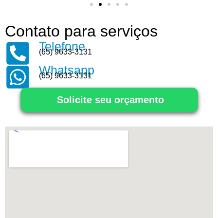
Contato para serviços
Telefone
(65) 9633-3131
Whatsapp
(65) 9633-3131
Solicite seu orçamento