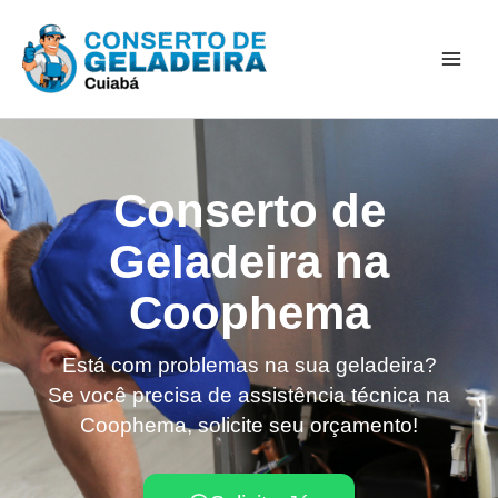
Ir
Mai
para
Men
o
conteúdo
Conserto de
Geladeira na
Coophema
Está com problemas na sua geladeira?
Se você precisa de assistência técnica na
Coophema, solicite seu orçamento!