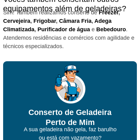
equipamentos além de geladeiras?
Sim! Também realizamos conserto de
Freezer
,
Cervejeira
,
Frigobar
,
Câmara Fria
,
Adega
Climatizada
,
Purificador de água
e
Bebedouro
.
Atendemos residências e comércios com agilidade e
técnicos especializados.
Conserto de Geladeira
Perto de Mim
A sua geladeira não gela, faz barulho
ou está com vazamento?