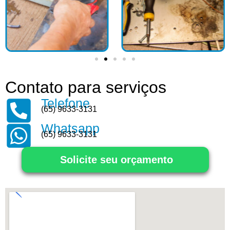
Contato para serviços
Telefone
(65) 9633-3131
Whatsapp
(65) 9633-3131
Solicite seu orçamento