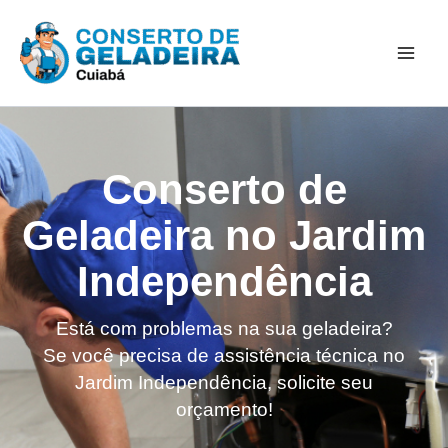
Ir
Mai
para
Men
o
conteúdo
Conserto de
Geladeira no Jardim
Independência
Está com problemas na sua geladeira?
Se você precisa de assistência técnica no
Jardim Independência, solicite seu
orçamento!