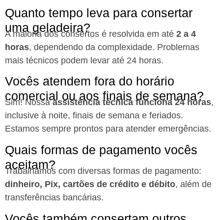
Quanto tempo leva para consertar
uma geladeira?
A maioria dos consertos é resolvida em até
2 a 4
horas
, dependendo da complexidade. Problemas
mais técnicos podem levar até 24 horas.
Vocês atendem fora do horário
comercial ou aos finais de semana?
Sim! Nossa
assistência técnica funciona 24 horas
,
inclusive à noite, finais de semana e feriados.
Estamos sempre prontos para atender emergências.
Quais formas de pagamento vocês
aceitam?
Trabalhamos com diversas formas de pagamento:
dinheiro, Pix, cartões de crédito e débito
, além de
transferências bancárias.
Vocês também consertam outros