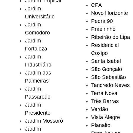
Jardim Tropical
CPA
Jardim
Novo Horizonte
Universitário
Pedra 90
Jardim
Praeirinho
Comodoro
Ribeirão do Lipa
Jardim
Residencial
Fortaleza
Coxipó
Jardim
Santa Isabel
Industriário
São Gonçalo
Jardim das
São Sebastião
Palmeiras
Tancredo Neves
Jardim
Terra Nova
Passaredo
Três Barras
Jardim
Verdão
Presidente
Vista Alegre
Jardim Mossoró
Planalto
Jardim