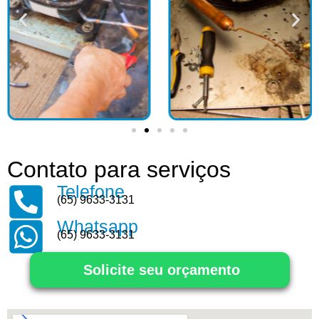
Contato para serviços
Telefone
(65) 9633-3131
Whatsapp
(65) 9633-3131
Solicite seu orçamento