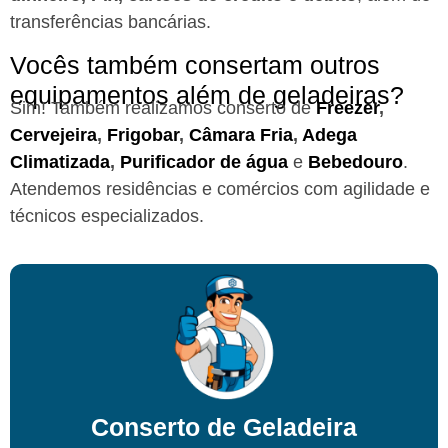
transferências bancárias.
Vocês também consertam outros
equipamentos além de geladeiras?
Sim! Também realizamos conserto de
Freezer
,
Cervejeira
,
Frigobar
,
Câmara Fria
,
Adega
Climatizada
,
Purificador de água
e
Bebedouro
.
Atendemos residências e comércios com agilidade e
técnicos especializados.
Conserto de Geladeira