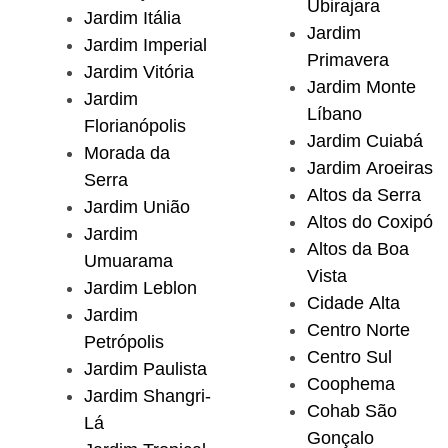
Ubirajara
Jardim Itália
Jardim
Jardim Imperial
Primavera
Jardim Vitória
Jardim Monte
Jardim
Líbano
Florianópolis
Jardim Cuiabá
Morada da
Jardim Aroeiras
Serra
Altos da Serra
Jardim União
Altos do Coxipó
Jardim
Altos da Boa
Umuarama
Vista
Jardim Leblon
Cidade Alta
Jardim
Centro Norte
Petrópolis
Centro Sul
Jardim Paulista
Coophema
Jardim Shangri-
Cohab São
Lá
Gonçalo