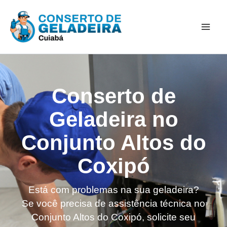
Ir
Mai
para
Men
o
conteúdo
Conserto de
Geladeira no
Conjunto Altos do
Coxipó
Está com problemas na sua geladeira?
Se você precisa de assistência técnica no
Conjunto Altos do Coxipó, solicite seu