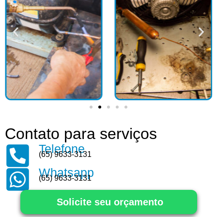
Contato para serviços
Telefone
(65) 9633-3131
Whatsapp
(65) 9633-3131
Solicite seu orçamento