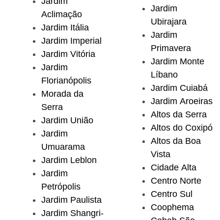
Jardim
Jardim
Aclimação
Ubirajara
Jardim Itália
Jardim
Jardim Imperial
Primavera
Jardim Vitória
Jardim Monte
Jardim
Líbano
Florianópolis
Jardim Cuiabá
Morada da
Jardim Aroeiras
Serra
Altos da Serra
Jardim União
Altos do Coxipó
Jardim
Altos da Boa
Umuarama
Vista
Jardim Leblon
Cidade Alta
Jardim
Centro Norte
Petrópolis
Centro Sul
Jardim Paulista
Coophema
Jardim Shangri-