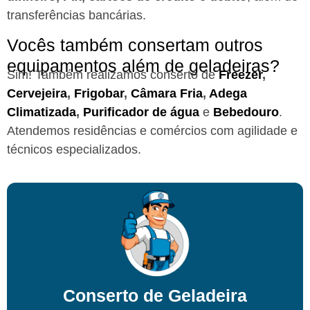
transferências bancárias.
Vocês também consertam outros
equipamentos além de geladeiras?
Sim! Também realizamos conserto de
Freezer
,
Cervejeira
,
Frigobar
,
Câmara Fria
,
Adega
Climatizada
,
Purificador de água
e
Bebedouro
.
Atendemos residências e comércios com agilidade e
técnicos especializados.
Conserto de Geladeira