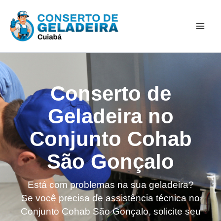
Ir
Mai
para
Men
o
conteúdo
Conserto de
Geladeira no
Conjunto Cohab
São Gonçalo
Está com problemas na sua geladeira?
Se você precisa de assistência técnica no
Conjunto Cohab São Gonçalo, solicite seu