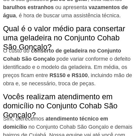
barulhos estranhos
ou apresenta
vazamentos de
água
, é hora de buscar uma assistência técnica.
Qual é o valor médio para consertar
uma geladeira no Conjunto Cohab
São Gonçalo?
O custo do
conserto de geladeira no Conjunto
Cohab São Gonçalo
pode variar conforme o defeito
identificado e o modelo da geladeira. Em média, os
preços ficam entre
R$150 e R$100
, incluindo mão de
obra e, se necessário, troca de peças.
Vocês realizam atendimento em
domicílio no Conjunto Cohab São
Gonçalo?
Sim, oferecemos
atendimento técnico em
domicílio
no Conjunto Cohab São Gonçalo e demais
bairros de Cuiabá. Nossa equipe vai até você com