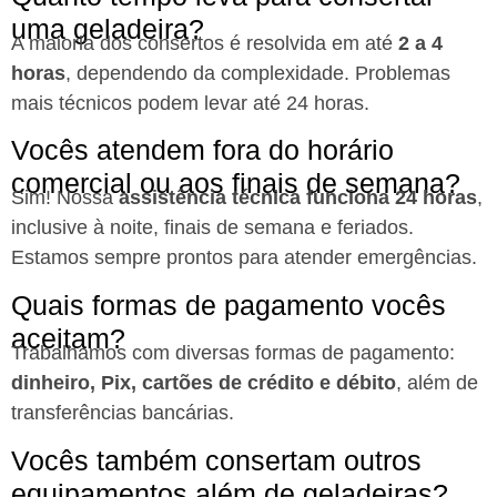
uma geladeira?
A maioria dos consertos é resolvida em até
2 a 4
horas
, dependendo da complexidade. Problemas
mais técnicos podem levar até 24 horas.
Vocês atendem fora do horário
comercial ou aos finais de semana?
Sim! Nossa
assistência técnica funciona 24 horas
,
inclusive à noite, finais de semana e feriados.
Estamos sempre prontos para atender emergências.
Quais formas de pagamento vocês
aceitam?
Trabalhamos com diversas formas de pagamento:
dinheiro, Pix, cartões de crédito e débito
, além de
transferências bancárias.
Vocês também consertam outros
equipamentos além de geladeiras?