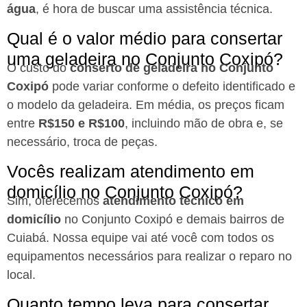
água
, é hora de buscar uma assistência técnica.
Qual é o valor médio para consertar
uma geladeira no Conjunto Coxipó?
O custo do
conserto de geladeira no Conjunto
Coxipó
pode variar conforme o defeito identificado e
o modelo da geladeira. Em média, os preços ficam
entre
R$150 e R$100
, incluindo mão de obra e, se
necessário, troca de peças.
Vocês realizam atendimento em
domicílio no Conjunto Coxipó?
Sim, oferecemos
atendimento técnico em
domicílio
no Conjunto Coxipó e demais bairros de
Cuiabá. Nossa equipe vai até você com todos os
equipamentos necessários para realizar o reparo no
local.
Quanto tempo leva para consertar