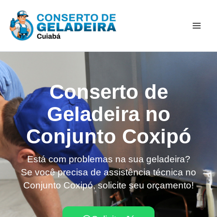
Ir
Mai
para
Men
o
conteúdo
Conserto de
Geladeira no
Conjunto Coxipó
Está com problemas na sua geladeira?
Se você precisa de assistência técnica no
Conjunto Coxipó, solicite seu orçamento!