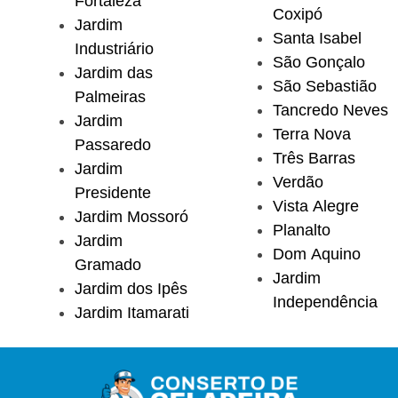
Fortaleza
Coxipó
Jardim
Santa Isabel
Industriário
São Gonçalo
Jardim das
São Sebastião
Palmeiras
Tancredo Neves
Jardim
Terra Nova
Passaredo
Três Barras
Jardim
Verdão
Presidente
Vista Alegre
Jardim Mossoró
Planalto
Jardim
Dom Aquino
Gramado
Jardim
Jardim dos Ipês
Independência
Jardim Itamarati