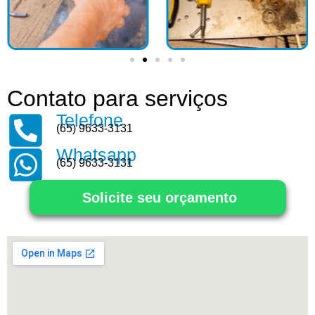
Contato para serviços
Telefone
(65) 9633-3131
Whatsapp
(65) 9633-3131
Solicite seu orçamento