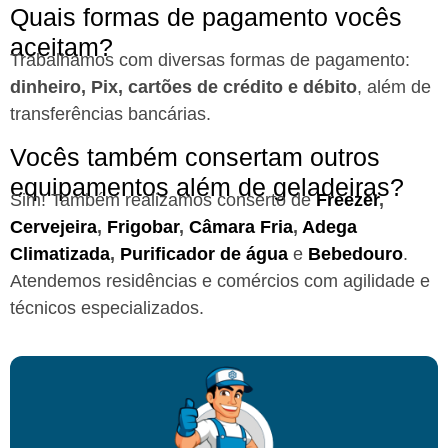
Quais formas de pagamento vocês
aceitam?
Trabalhamos com diversas formas de pagamento:
dinheiro, Pix, cartões de crédito e débito
, além de
transferências bancárias.
Vocês também consertam outros
equipamentos além de geladeiras?
Sim! Também realizamos conserto de
Freezer
,
Cervejeira
,
Frigobar
,
Câmara Fria
,
Adega
Climatizada
,
Purificador de água
e
Bebedouro
.
Atendemos residências e comércios com agilidade e
técnicos especializados.