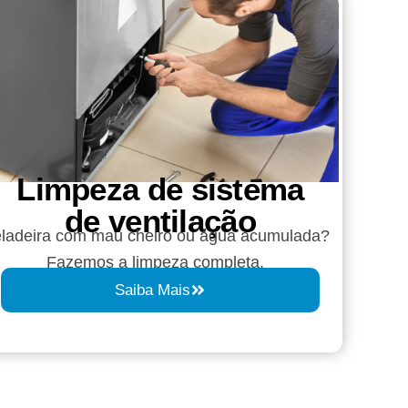
Limpeza de sistema
de ventilação
ladeira com mau cheiro ou água acumulada?
Fazemos a limpeza completa.
Saiba Mais