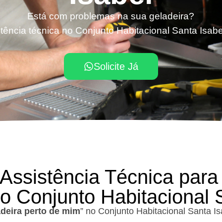
Está com problemas na sua geladeira?
tência técnica no Conjunto Habitacional Santa Isabel
Solicite Já
 Assistência Técnica para
o Conjunto Habitacional 
adeira perto de mim
” no Conjunto Habitacional Santa I