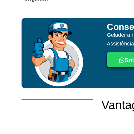
Conse
Geladeira 
Assistênci
Sol
Vanta