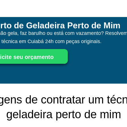
rto de Geladeira Perto de Mim
não gela, faz barulho ou está com vazamento? Resolvem
a técnica
em Cuiabá
24h com peças originais.
icite seu orçamento
gens de contratar um técn
geladeira perto de mim