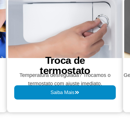
Troca de
termostato
Temperatura desregulada? Trocamos o
Ge
termostato com ajuste imediato.
Saiba Mais