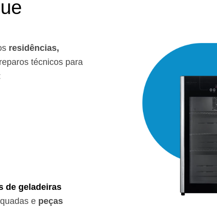
que
os
residências,
eparos técnicos para
:
s de geladeiras
equadas e
peças