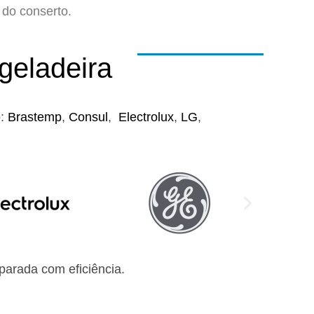
do conserto.
geladeira
o:
Brastemp
,
Consul
,
Electrolux
,
LG
,
arada com eficiência.