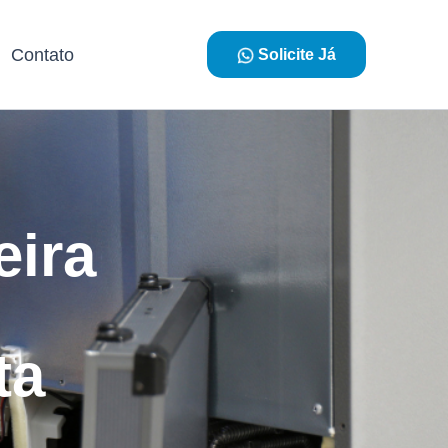
Contato
Solicite Já
eira
ta