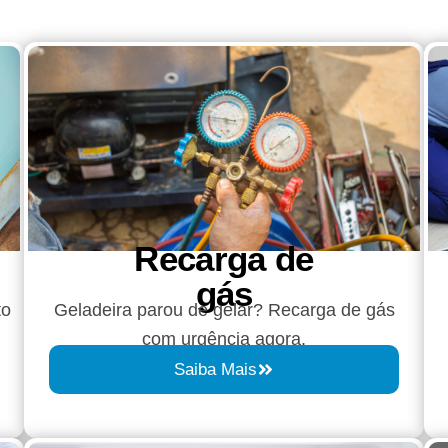
Recarga de
gás
to
Geladeira parou de gelar? Recarga de gás
com urgência agora.
Saiba Mais