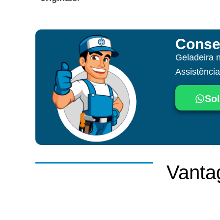
Conse
Geladeira 
Assistênci
Sol
Vanta