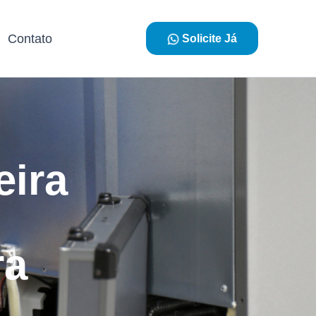
Contato
Solicite Já
eira
ra