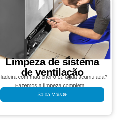
Limpeza de sistema
de ventilação
ladeira com mau cheiro ou água acumulada?
Fazemos a limpeza completa.
Saiba Mais