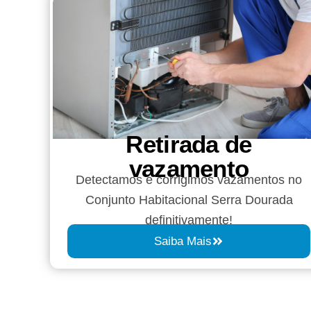
Retirada de
vazamento​​
Detectamos e corrigimos vazamentos no
Conjunto Habitacional Serra Dourada
definitivamente!
Saiba Mais