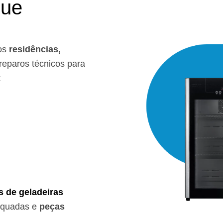
que
os
residências,
eparos técnicos para
:
s de geladeiras
equadas e
peças