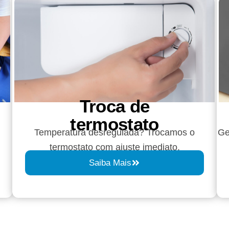
Troca de
termostato
Temperatura desregulada? Trocamos o
Ge
termostato com ajuste imediato.
Saiba Mais