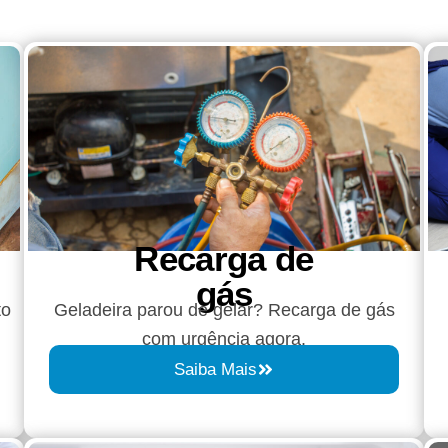
Recarga de
gás
to
Geladeira parou de gelar? Recarga de gás
com urgência agora.
Saiba Mais