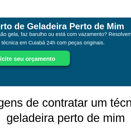
rto de Geladeira Perto de Mim
não gela, faz barulho ou está com vazamento? Resolvem
a técnica
em Cuiabá
24h com peças originais.
icite seu orçamento
gens de contratar um técn
geladeira perto de mim