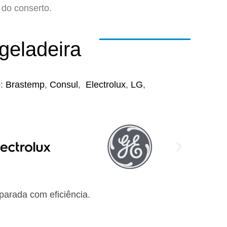
do conserto.
geladeira
o:
Brastemp
,
Consul
,
Electrolux
,
LG
,
arada com eficiência.