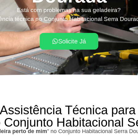
Está com problemas na sua geladeira?
ência técnica no Conjunto Habitacional Serra Dourad
Solicite Já
 Assistência Técnica para
 Conjunto Habitacional 
deira perto de mim
” no Conjunto Habitacional Serra Do