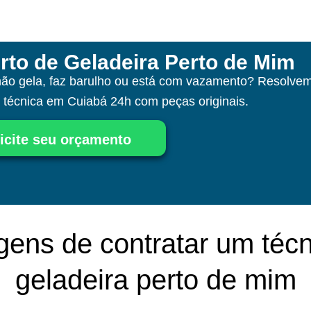
rto de Geladeira Perto de Mim
não gela, faz barulho ou está com vazamento? Resolvem
a técnica
em Cuiabá
24h com peças originais.
icite seu orçamento
gens de contratar um técn
geladeira perto de mim