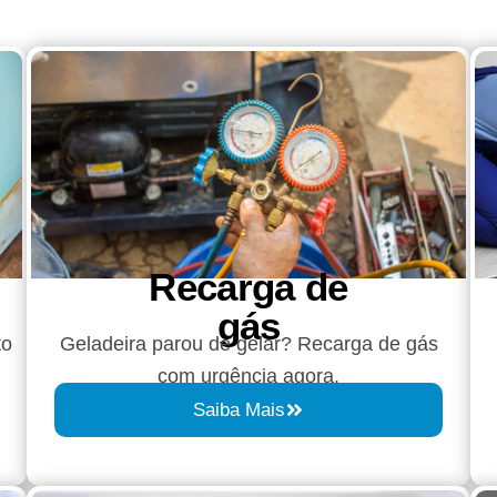
Recarga de
gás
to
Geladeira parou de gelar? Recarga de gás
com urgência agora.
Saiba Mais