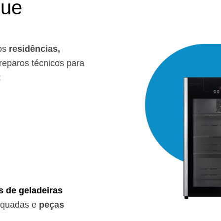
que
os
residências,
eparos técnicos para
:
s de geladeiras
equadas e
peças