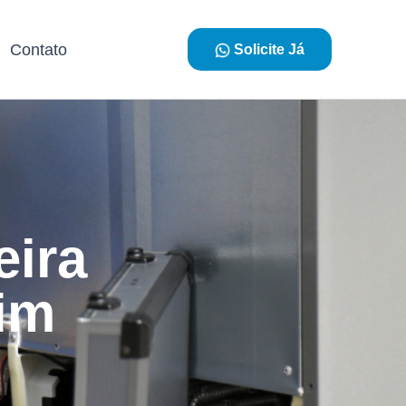
Contato
Solicite Já
eira
im