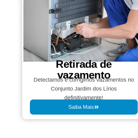
Retirada de
vazamento​​
Detectamos e corrigimos vazamentos no
Conjunto Jardim dos Lírios
definitivamente!
Saiba Mais