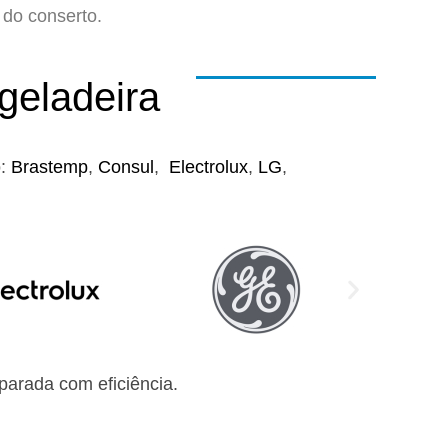
do conserto.
geladeira
o:
Brastemp
,
Consul
,
Electrolux
,
LG
,
arada com eficiência.