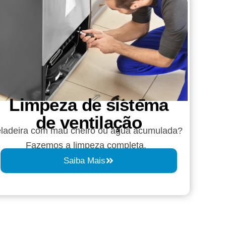
Limpeza de sistema
de ventilação
ladeira com mau cheiro ou água acumulada?
Fazemos a limpeza completa.
Saiba Mais