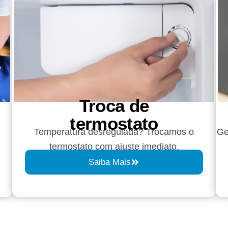
Troca de
termostato
Temperatura desregulada? Trocamos o
Ge
termostato com ajuste imediato.
Saiba Mais