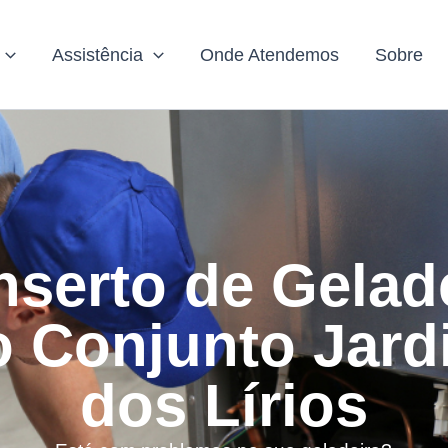
Assistência
Onde Atendemos
Sobre
serto de Gelad
o Conjunto Jard
dos Lírios