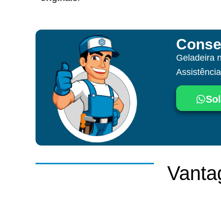
Conse
Geladeira 
Assistênci
Sol
Vanta