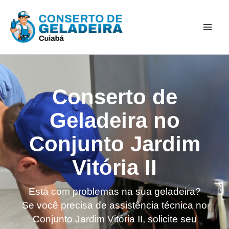
Ir
Mai
para
Men
o
conteúdo
Conserto de
Geladeira no
Conjunto Jardim
Vitória II
Está com problemas na sua geladeira?
Se você precisa de assistência técnica no
Conjunto Jardim Vitória II, solicite seu