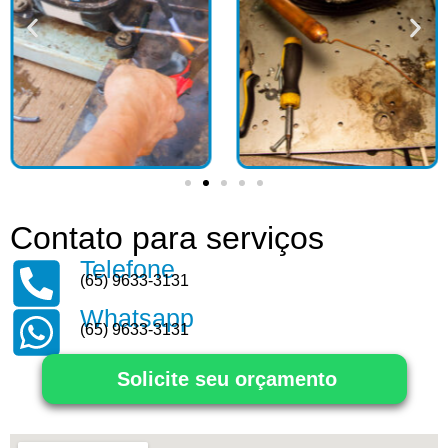
Contato para serviços
Telefone
(65) 9633-3131
Whatsapp
(65) 9633-3131
Solicite seu orçamento