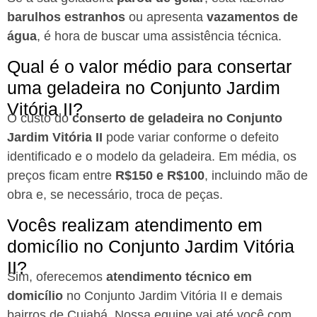
barulhos estranhos
ou apresenta
vazamentos de
água
, é hora de buscar uma assistência técnica.
Qual é o valor médio para consertar
uma geladeira no Conjunto Jardim
Vitória II?
O custo do
conserto de geladeira no Conjunto
Jardim Vitória II
pode variar conforme o defeito
identificado e o modelo da geladeira. Em média, os
preços ficam entre
R$150 e R$100
, incluindo mão de
obra e, se necessário, troca de peças.
Vocês realizam atendimento em
domicílio no Conjunto Jardim Vitória
II?
Sim, oferecemos
atendimento técnico em
domicílio
no Conjunto Jardim Vitória II e demais
bairros de Cuiabá. Nossa equipe vai até você com