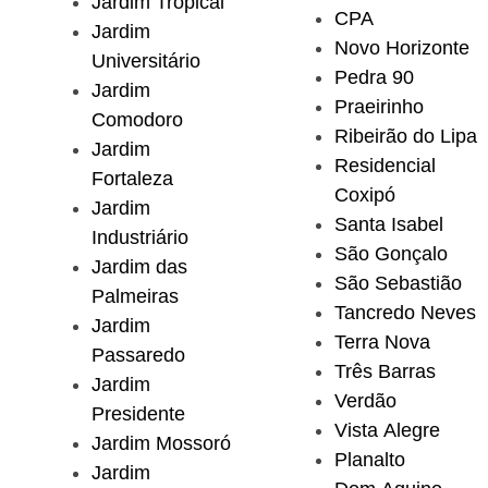
Jardim Tropical
CPA
Jardim
Novo Horizonte
Universitário
Pedra 90
Jardim
Praeirinho
Comodoro
Ribeirão do Lipa
Jardim
Residencial
Fortaleza
Coxipó
Jardim
Santa Isabel
Industriário
São Gonçalo
Jardim das
São Sebastião
Palmeiras
Tancredo Neves
Jardim
Terra Nova
Passaredo
Três Barras
Jardim
Verdão
Presidente
Vista Alegre
Jardim Mossoró
Planalto
Jardim