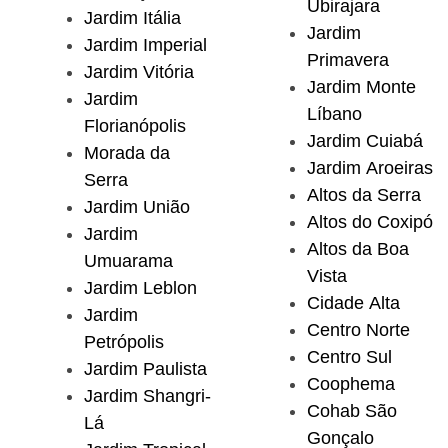
Ubirajara
Jardim Itália
Jardim
Jardim Imperial
Primavera
Jardim Vitória
Jardim Monte
Jardim
Líbano
Florianópolis
Jardim Cuiabá
Morada da
Jardim Aroeiras
Serra
Altos da Serra
Jardim União
Altos do Coxipó
Jardim
Altos da Boa
Umuarama
Vista
Jardim Leblon
Cidade Alta
Jardim
Centro Norte
Petrópolis
Centro Sul
Jardim Paulista
Coophema
Jardim Shangri-
Cohab São
Lá
Gonçalo