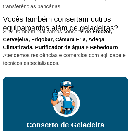
transferências bancárias.
Vocês também consertam outros
equipamentos além de geladeiras?
Sim! Também realizamos conserto de
Freezer
,
Cervejeira
,
Frigobar
,
Câmara Fria
,
Adega
Climatizada
,
Purificador de água
e
Bebedouro
.
Atendemos residências e comércios com agilidade e
técnicos especializados.
Conserto de Geladeira