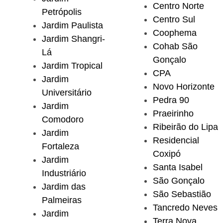
Centro Norte
Petrópolis
Centro Sul
Jardim Paulista
Coophema
Jardim Shangri-
Cohab São
Lá
Gonçalo
Jardim Tropical
CPA
Jardim
Novo Horizonte
Universitário
Pedra 90
Jardim
Praeirinho
Comodoro
Ribeirão do Lipa
Jardim
Residencial
Fortaleza
Coxipó
Jardim
Santa Isabel
Industriário
São Gonçalo
Jardim das
São Sebastião
Palmeiras
Tancredo Neves
Jardim
Terra Nova