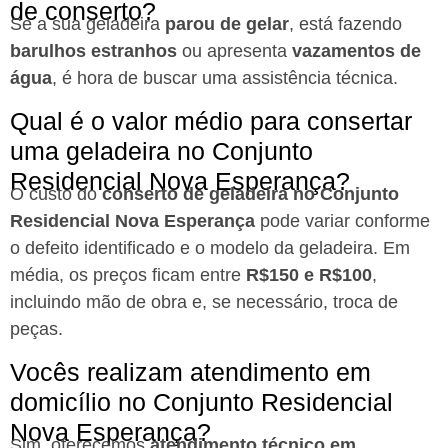
de conserto?
Se a sua geladeira
parou de gelar
, está fazendo
barulhos estranhos
ou apresenta
vazamentos de
água
, é hora de buscar uma assistência técnica.
Qual é o valor médio para consertar
uma geladeira no Conjunto
Residencial Nova Esperança?
O custo do
conserto de geladeira no Conjunto
Residencial Nova Esperança
pode variar conforme
o defeito identificado e o modelo da geladeira. Em
média, os preços ficam entre
R$150 e R$100
,
incluindo mão de obra e, se necessário, troca de
peças.
Vocês realizam atendimento em
domicílio no Conjunto Residencial
Nova Esperança?
Sim, oferecemos
atendimento técnico em