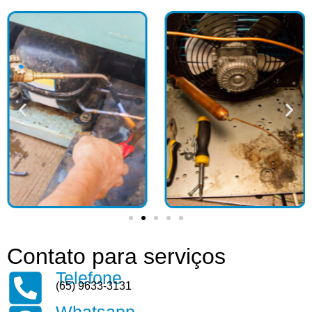
Contato para serviços
Telefone
(65) 9633-3131
Whatsapp