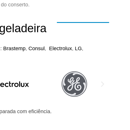
do conserto.
geladeira
o:
Brastemp
,
Consul
,
Electrolux
,
LG
,
arada com eficiência.