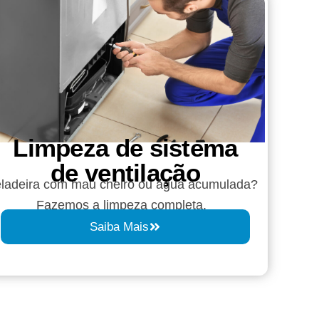
Limpeza de sistema
de ventilação
ladeira com mau cheiro ou água acumulada?
Fazemos a limpeza completa.
Saiba Mais