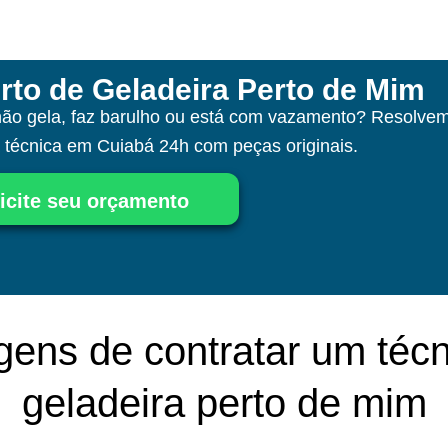
rto de Geladeira Perto de Mim
não gela, faz barulho ou está com vazamento? Resolvem
a técnica
em Cuiabá
24h com peças originais.
icite seu orçamento
gens de contratar um técn
geladeira perto de mim