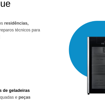
que
os
residências,
eparos técnicos para
:
s de geladeiras
equadas e
peças