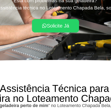
Está com problemas na sua geladeira?
ssistência técnica no Loteamento Chapada Bela, so
Solicite Já
 Assistência Técnica para
ira no Loteamento Chapa
geladeira perto de mim
” no Loteamento Chapada Bela,