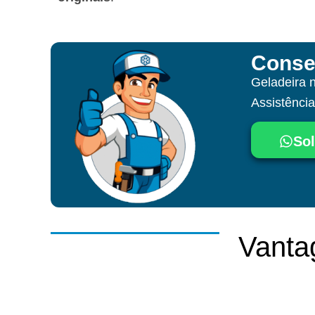
Conse
Geladeira 
Assistênci
Sol
Vanta