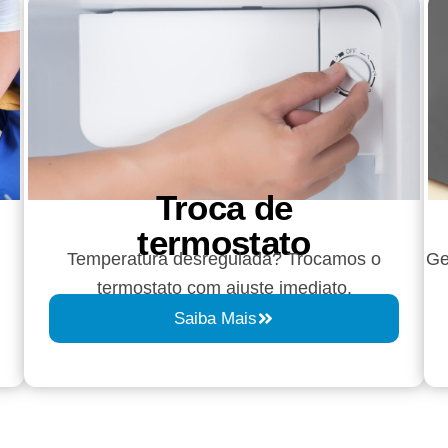
Troca de
termostato
Temperatura desregulada? Trocamos o
Ge
termostato com ajuste imediato.
Saiba Mais