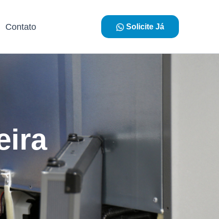
Contato
Solicite Já
eira