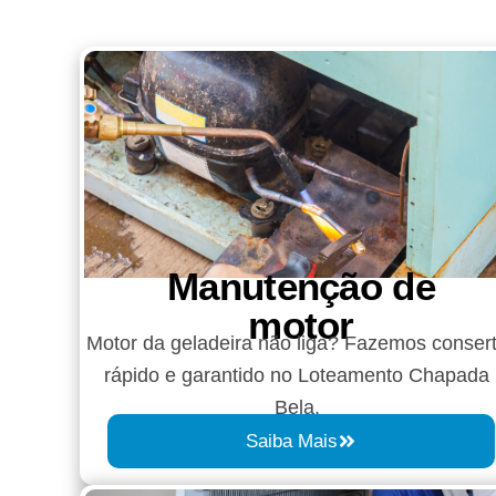
Manutenção de
motor
Motor da geladeira não liga? Fazemos conser
rápido e garantido no Loteamento Chapada
Bela.
Saiba Mais