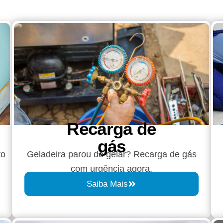
Recarga de
gás
to
Geladeira parou de gelar? Recarga de gás
com urgência agora.
Saiba Mais