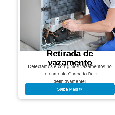
Retirada de
vazamento​​
Detectamos e corrigimos vazamentos no
Loteamento Chapada Bela
definitivamente!
Saiba Mais