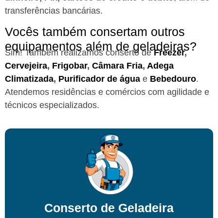
transferências bancárias.
Vocês também consertam outros
equipamentos além de geladeiras?
Sim! Também realizamos conserto de
Freezer
,
Cervejeira
,
Frigobar
,
Câmara Fria
,
Adega
Climatizada
,
Purificador de água
e
Bebedouro
.
Atendemos residências e comércios com agilidade e
técnicos especializados.
Conserto de Geladeira