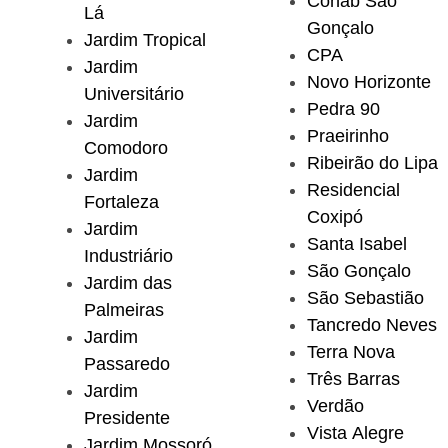
Cohab São
Lá
Gonçalo
Jardim Tropical
CPA
Jardim
Novo Horizonte
Universitário
Pedra 90
Jardim
Praeirinho
Comodoro
Ribeirão do Lipa
Jardim
Residencial
Fortaleza
Coxipó
Jardim
Santa Isabel
Industriário
São Gonçalo
Jardim das
São Sebastião
Palmeiras
Tancredo Neves
Jardim
Terra Nova
Passaredo
Três Barras
Jardim
Verdão
Presidente
Vista Alegre
Jardim Mossoró