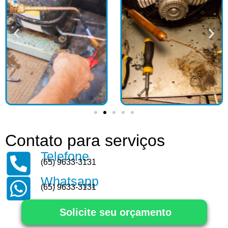
Contato para serviços
Telefone
(65) 9633-3131
Whatsapp
(65) 9633-3131
Solicite seu orçamento