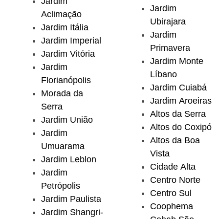
Jardim
Jardim
Aclimação
Ubirajara
Jardim Itália
Jardim
Jardim Imperial
Primavera
Jardim Vitória
Jardim Monte
Jardim
Líbano
Florianópolis
Jardim Cuiabá
Morada da
Jardim Aroeiras
Serra
Altos da Serra
Jardim União
Altos do Coxipó
Jardim
Altos da Boa
Umuarama
Vista
Jardim Leblon
Cidade Alta
Jardim
Centro Norte
Petrópolis
Centro Sul
Jardim Paulista
Coophema
Jardim Shangri-