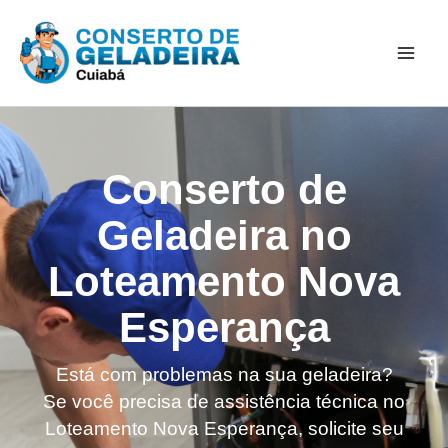
Ir
Mai
para
Men
o
conteúdo
Conserto de
Geladeira no
Loteamento Nova
Esperança
Está com problemas na sua geladeira?
Se você precisa de assistência técnica no
Loteamento Nova Esperança, solicite seu