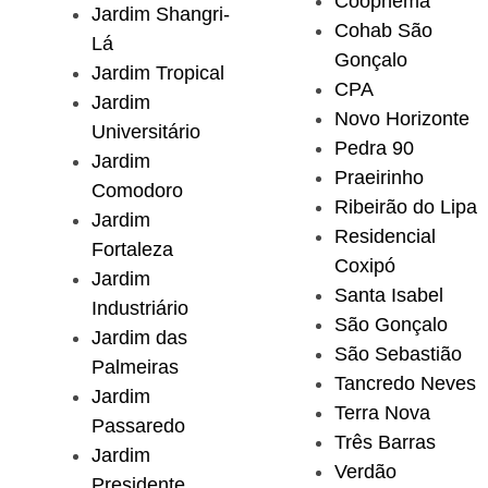
Coophema
Jardim Shangri-
Cohab São
Lá
Gonçalo
Jardim Tropical
CPA
Jardim
Novo Horizonte
Universitário
Pedra 90
Jardim
Praeirinho
Comodoro
Ribeirão do Lipa
Jardim
Residencial
Fortaleza
Coxipó
Jardim
Santa Isabel
Industriário
São Gonçalo
Jardim das
São Sebastião
Palmeiras
Tancredo Neves
Jardim
Terra Nova
Passaredo
Três Barras
Jardim
Verdão
Presidente