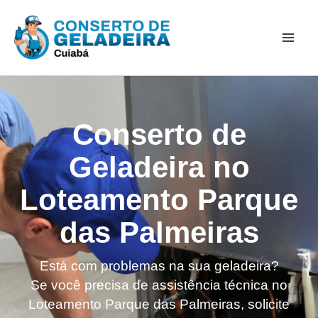
Ir
Mai
para
Men
o
conteúdo
Conserto de
Geladeira no
Loteamento Parque
das Palmeiras
Está com problemas na sua geladeira?
Se você precisa de assistência técnica no
Loteamento Parque das Palmeiras, solicite