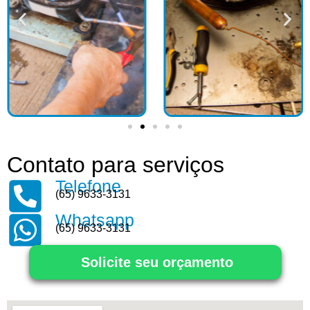
Contato para serviços
Telefone
(65) 9633-3131
Whatsapp
(65) 9633-3131
Solicite seu orçamento