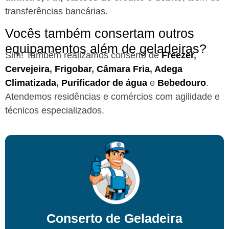
transferências bancárias.
Vocês também consertam outros
equipamentos além de geladeiras?
Sim! Também realizamos conserto de
Freezer
,
Cervejeira
,
Frigobar
,
Câmara Fria
,
Adega
Climatizada
,
Purificador de água
e
Bebedouro
.
Atendemos residências e comércios com agilidade e
técnicos especializados.
Conserto de Geladeira