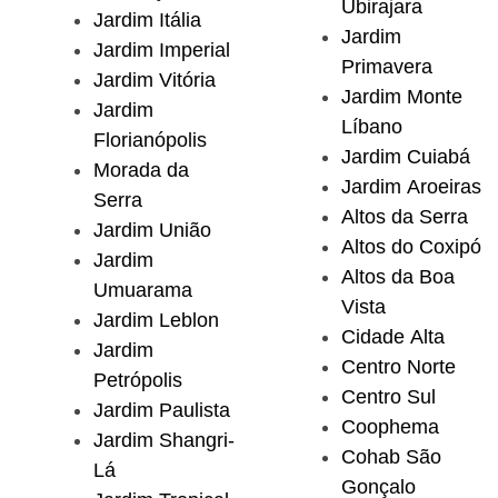
Ubirajara
Jardim Itália
Jardim
Jardim Imperial
Primavera
Jardim Vitória
Jardim Monte
Jardim
Líbano
Florianópolis
Jardim Cuiabá
Morada da
Jardim Aroeiras
Serra
Altos da Serra
Jardim União
Altos do Coxipó
Jardim
Altos da Boa
Umuarama
Vista
Jardim Leblon
Cidade Alta
Jardim
Centro Norte
Petrópolis
Centro Sul
Jardim Paulista
Coophema
Jardim Shangri-
Cohab São
Lá
Gonçalo