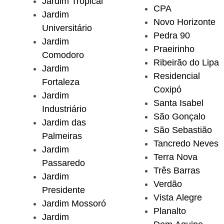
Jardim Tropical
CPA
Jardim
Novo Horizonte
Universitário
Pedra 90
Jardim
Praeirinho
Comodoro
Ribeirão do Lipa
Jardim
Residencial
Fortaleza
Coxipó
Jardim
Santa Isabel
Industriário
São Gonçalo
Jardim das
São Sebastião
Palmeiras
Tancredo Neves
Jardim
Terra Nova
Passaredo
Três Barras
Jardim
Verdão
Presidente
Vista Alegre
Jardim Mossoró
Planalto
Jardim