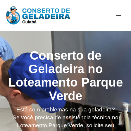
Ir
Mai
para
Men
o
conteúdo
Conserto de
Geladeira no
Loteamento Parque
Verde
Está com problemas na sua geladeira?
Se você precisa de assistência técnica no
Loteamento Parque Verde, solicite seu