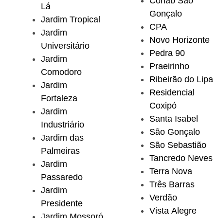
Cohab São
Lá
Gonçalo
Jardim Tropical
CPA
Jardim
Novo Horizonte
Universitário
Pedra 90
Jardim
Praeirinho
Comodoro
Ribeirão do Lipa
Jardim
Residencial
Fortaleza
Coxipó
Jardim
Santa Isabel
Industriário
São Gonçalo
Jardim das
São Sebastião
Palmeiras
Tancredo Neves
Jardim
Terra Nova
Passaredo
Três Barras
Jardim
Verdão
Presidente
Vista Alegre
Jardim Mossoró