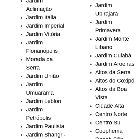
Jardim
Jardim
Aclimação
Ubirajara
Jardim Itália
Jardim
Jardim Imperial
Primavera
Jardim Vitória
Jardim Monte
Jardim
Líbano
Florianópolis
Jardim Cuiabá
Morada da
Jardim Aroeiras
Serra
Altos da Serra
Jardim União
Altos do Coxipó
Jardim
Altos da Boa
Umuarama
Vista
Jardim Leblon
Cidade Alta
Jardim
Centro Norte
Petrópolis
Centro Sul
Jardim Paulista
Coophema
Jardim Shangri-