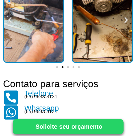
Contato para serviços
Telefone
(65) 9633-3131
Whatsapp
(65) 9633-3131
Solicite seu orçamento