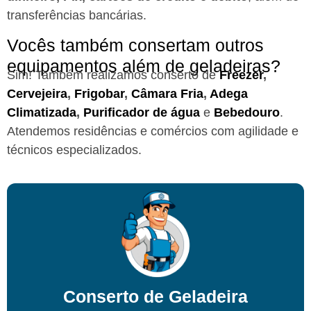
transferências bancárias.
Vocês também consertam outros
equipamentos além de geladeiras?
Sim! Também realizamos conserto de
Freezer
,
Cervejeira
,
Frigobar
,
Câmara Fria
,
Adega
Climatizada
,
Purificador de água
e
Bebedouro
.
Atendemos residências e comércios com agilidade e
técnicos especializados.
Conserto de Geladeira