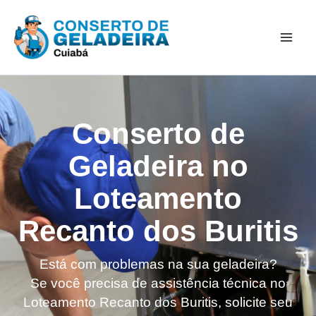
Ir
Mai
para
Men
o
conteúdo
Conserto de
Geladeira no
Loteamento
Recanto dos Buritis
Está com problemas na sua geladeira?
Se você precisa de assistência técnica no
Loteamento Recanto dos Buritis, solicite seu