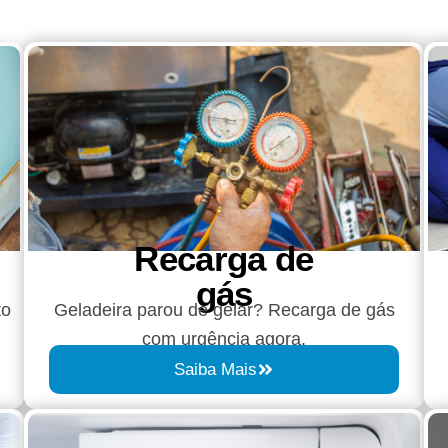
Recarga de
gás
to
Geladeira parou de gelar? Recarga de gás
com urgência agora.
Saiba Mais