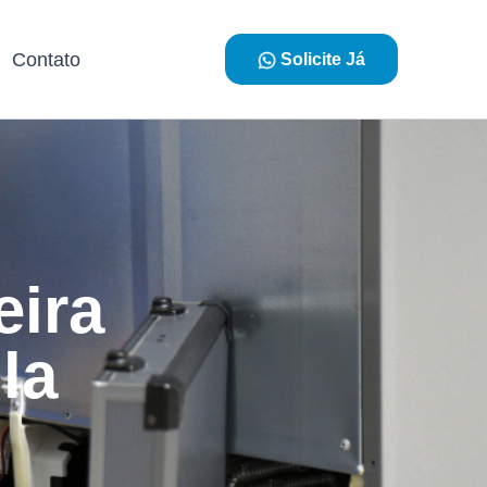
Contato
Solicite Já
eira
la