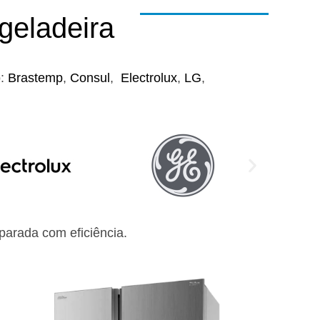
geladeira
o:
Brastemp
,
Consul
,
Electrolux
,
LG
,
arada com eficiência.