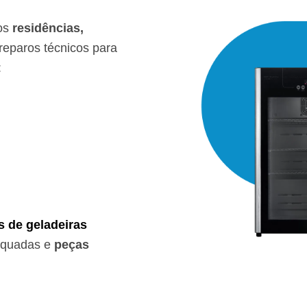
os
residências,
eparos técnicos para
:
s de geladeiras
equadas e
peças