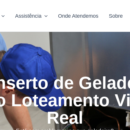
Assistência
Onde Atendemos
Sobre
serto de Gelad
o Loteamento Vi
Real