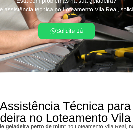
Está com problemas na sua geladeira?
e assistência técnica no Loteamento Vila Real, solic
Solicite Já
 Assistência Técnica para
deira no Loteamento Vila
de geladeira perto de mim
” no Loteamento Vila Real, 