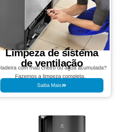
Limpeza de sistema
de ventilação
ladeira com mau cheiro ou água acumulada?
Fazemos a limpeza completa.
Saiba Mais