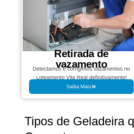
Retirada de
vazamento​​
Detectamos e corrigimos vazamentos no
Loteamento Vila Real definitivamente!
Saiba Mais
Tipos de Geladeira 