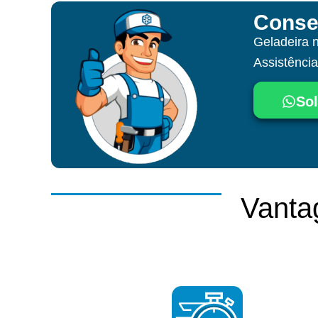
Conse
Geladeira 
Assistênci
Sol
Vanta