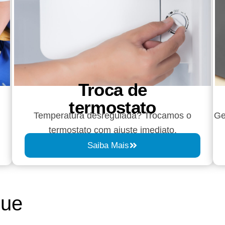
Troca de
termostato
Temperatura desregulada? Trocamos o
Ge
termostato com ajuste imediato.
Saiba Mais
que