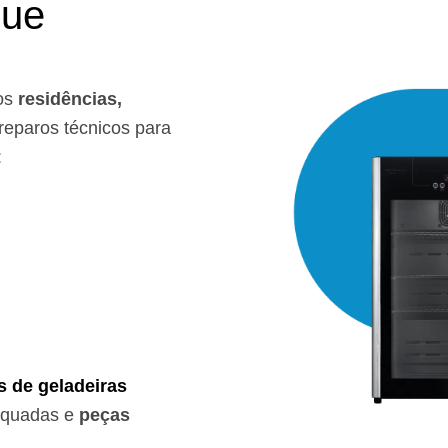
que
os
residências,
eparos técnicos para
:
s de geladeiras
equadas e
peças