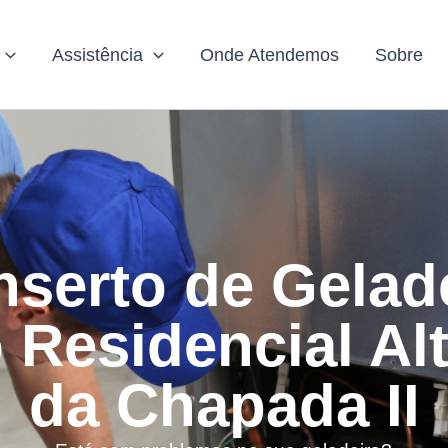
Assistência
Onde Atendemos
Sobre
serto de Gelad
 Residencial Al
da Chapada II