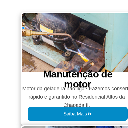
Manutenção de
motor
Motor da geladeira não liga? Fazemos conser
rápido e garantido no Residencial Altos da
Chapada II.
Saiba Mais