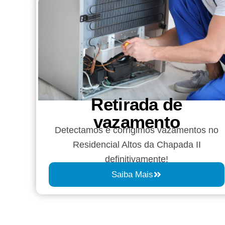
Retirada de
vazamento​​
Detectamos e corrigimos vazamentos no
Residencial Altos da Chapada II
definitivamente!
Saiba Mais