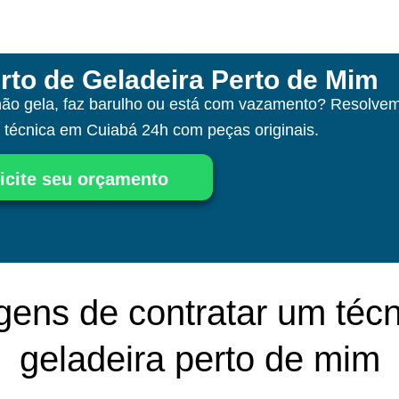
rto de Geladeira Perto de Mim
não gela, faz barulho ou está com vazamento? Resolvem
a técnica
em Cuiabá
24h com peças originais.
icite seu orçamento
gens de contratar um técn
geladeira perto de mim