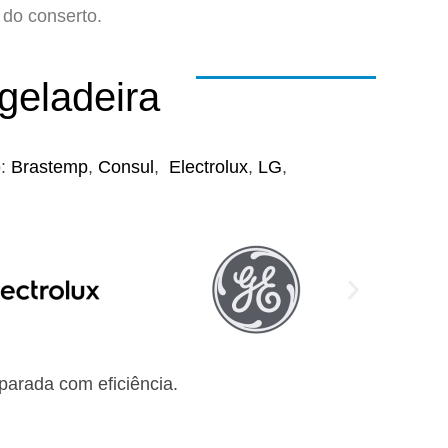
do conserto.
geladeira
o:
Brastemp
,
Consul
,
Electrolux
,
LG
,
arada com eficiência.