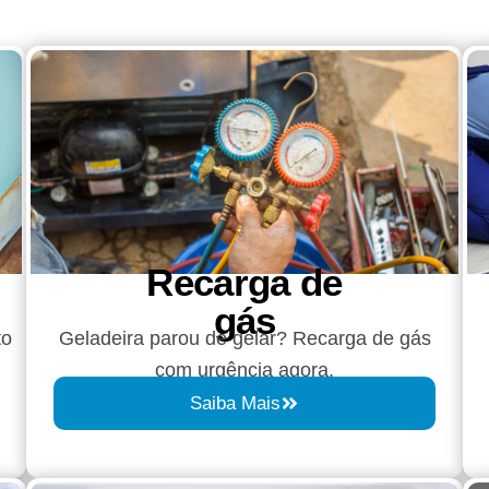
Recarga de
gás
to
Geladeira parou de gelar? Recarga de gás
com urgência agora.
Saiba Mais