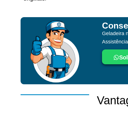
Conse
Geladeira 
Assistênci
Sol
Vanta