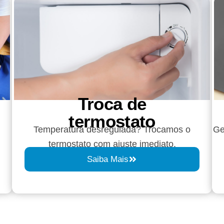
Troca de
termostato
Temperatura desregulada? Trocamos o
Ge
termostato com ajuste imediato.
Saiba Mais