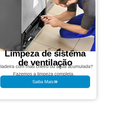
Limpeza de sistema
de ventilação
ladeira com mau cheiro ou água acumulada?
Fazemos a limpeza completa.
Saiba Mais