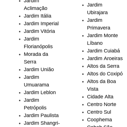
Jardim
Jardim
Aclimação
Ubirajara
Jardim Itália
Jardim
Jardim Imperial
Primavera
Jardim Vitória
Jardim Monte
Jardim
Líbano
Florianópolis
Jardim Cuiabá
Morada da
Jardim Aroeiras
Serra
Altos da Serra
Jardim União
Altos do Coxipó
Jardim
Altos da Boa
Umuarama
Vista
Jardim Leblon
Cidade Alta
Jardim
Centro Norte
Petrópolis
Centro Sul
Jardim Paulista
Coophema
Jardim Shangri-