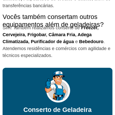
transferências bancárias.
Vocês também consertam outros
equipamentos além de geladeiras?
Sim! Também realizamos conserto de
Freezer
,
Cervejeira
,
Frigobar
,
Câmara Fria
,
Adega
Climatizada
,
Purificador de água
e
Bebedouro
.
Atendemos residências e comércios com agilidade e
técnicos especializados.
Conserto de Geladeira