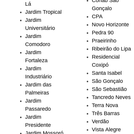
Cohab São
Lá
Gonçalo
Jardim Tropical
CPA
Jardim
Novo Horizonte
Universitário
Pedra 90
Jardim
Praeirinho
Comodoro
Ribeirão do Lipa
Jardim
Residencial
Fortaleza
Coxipó
Jardim
Santa Isabel
Industriário
São Gonçalo
Jardim das
São Sebastião
Palmeiras
Tancredo Neves
Jardim
Terra Nova
Passaredo
Três Barras
Jardim
Verdão
Presidente
Vista Alegre
Jardim Mossoró