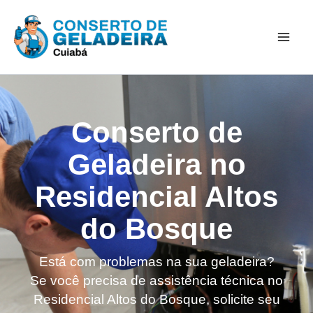
Ir
Mai
para
Men
o
conteúdo
Conserto de
Geladeira no
Residencial Altos
do Bosque
Está com problemas na sua geladeira?
Se você precisa de assistência técnica no
Residencial Altos do Bosque, solicite seu