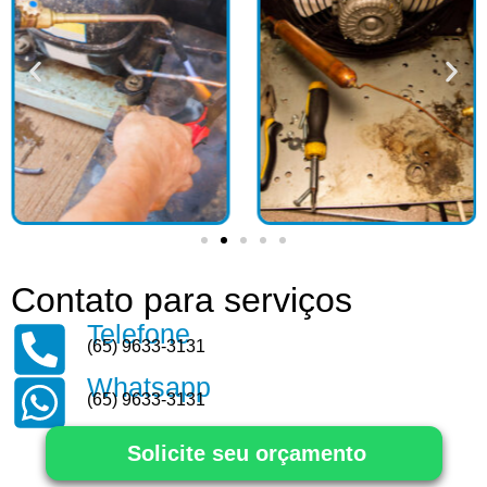
Contato para serviços
Telefone
(65) 9633-3131
Whatsapp
(65) 9633-3131
Solicite seu orçamento