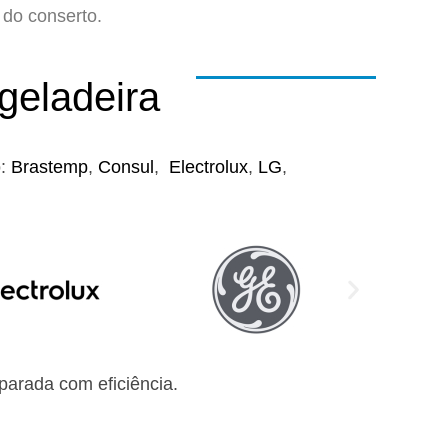
do conserto.
geladeira
o:
Brastemp
,
Consul
,
Electrolux
,
LG
,
arada com eficiência.