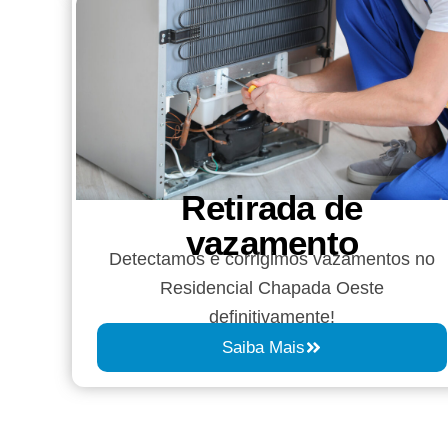
Retirada de
vazamento​​
Detectamos e corrigimos vazamentos no
Residencial Chapada Oeste
definitivamente!
Saiba Mais