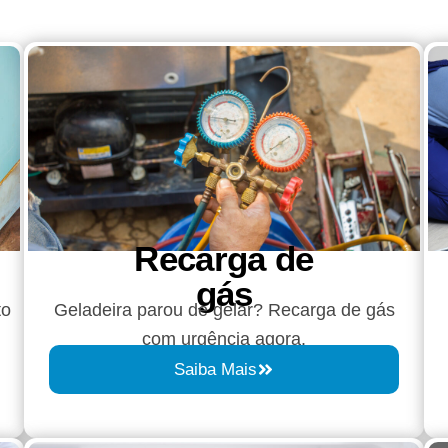
Recarga de
gás
to
Geladeira parou de gelar? Recarga de gás
com urgência agora.
Saiba Mais