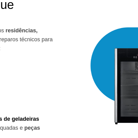
que
os
residências,
eparos técnicos para
:
s de geladeiras
equadas e
peças