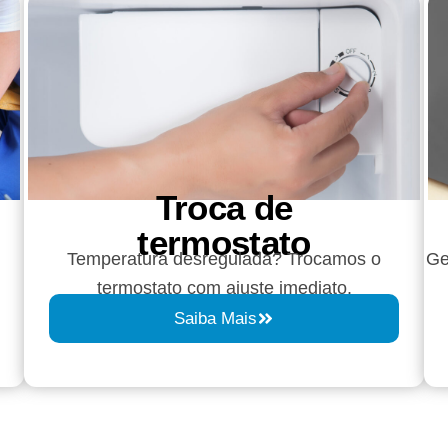
Troca de
termostato
Temperatura desregulada? Trocamos o
Ge
termostato com ajuste imediato.
Saiba Mais