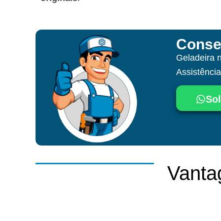
Conse
Geladeira 
Assistênci
Sol
Vanta