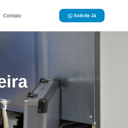
Contato
Solicite Já
eira