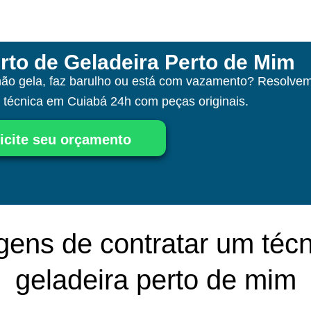
rto de Geladeira Perto de Mim
não gela, faz barulho ou está com vazamento? Resolvem
a técnica
em Cuiabá
24h com peças originais.
icite seu orçamento
gens de contratar um técn
geladeira perto de mim