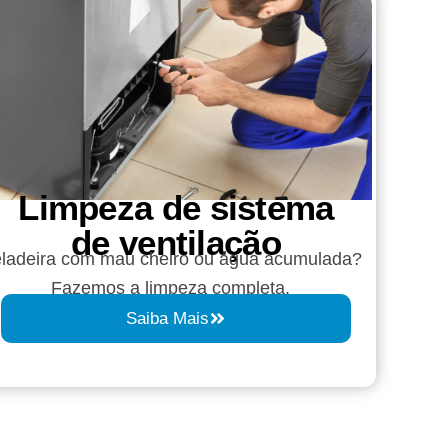
Limpeza de sistema
de ventilação
ladeira com mau cheiro ou água acumulada?
Fazemos a limpeza completa.
Saiba Mais