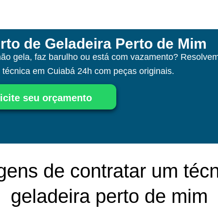
rto de Geladeira Perto de Mim
não gela, faz barulho ou está com vazamento? Resolvem
a técnica
em Cuiabá
24h com peças originais.
icite seu orçamento
gens de contratar um técn
geladeira perto de mim