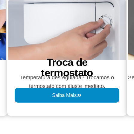
Troca de
termostato
Temperatura desregulada? Trocamos o
Ge
termostato com ajuste imediato.
Saiba Mais