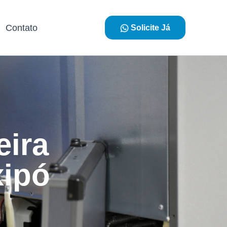
Contato
Solicite Já
eira
xipó