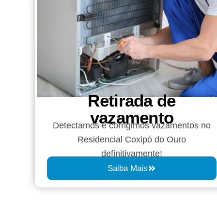
Retirada de
vazamento​​
Detectamos e corrigimos vazamentos no
Residencial Coxipó do Ouro
definitivamente!
Saiba Mais