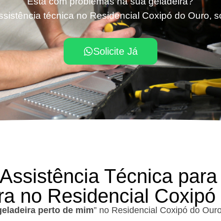
Está com problemas na sua geladeira?
sistência técnica no Residencial Coxipó do Ouro, s
Solicite Já
 Assistência Técnica para
ra no Residencial Coxipó
geladeira perto de mim
” no Residencial Coxipó do Our