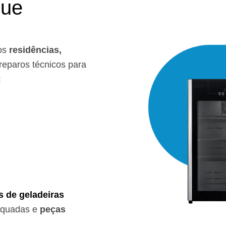
que
os
residências,
eparos técnicos para
:
s de geladeiras
equadas e
peças