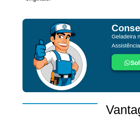
Conse
Geladeira 
Assistênci
Sol
Vanta