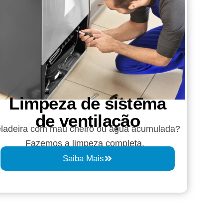
Limpeza de sistema
de ventilação
ladeira com mau cheiro ou água acumulada?
Fazemos a limpeza completa.
Saiba Mais