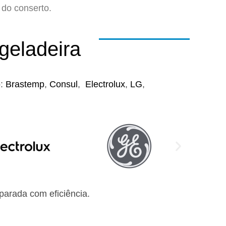
do conserto.
geladeira
o:
Brastemp
,
Consul
,
Electrolux
,
LG
,
arada com eficiência.