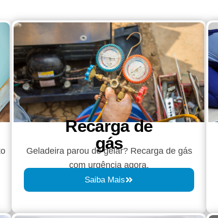
Recarga de
gás
to
Geladeira parou de gelar? Recarga de gás
com urgência agora.
Saiba Mais