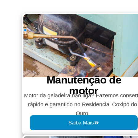
Manutenção de
motor
Motor da geladeira não liga? Fazemos conser
rápido e garantido no Residencial Coxipó do
Ouro.
Saiba Mais