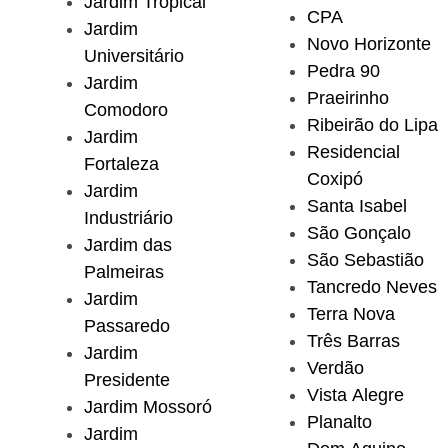
Jardim Tropical
CPA
Jardim
Novo Horizonte
Universitário
Pedra 90
Jardim
Praeirinho
Comodoro
Ribeirão do Lipa
Jardim
Residencial
Fortaleza
Coxipó
Jardim
Santa Isabel
Industriário
São Gonçalo
Jardim das
São Sebastião
Palmeiras
Tancredo Neves
Jardim
Terra Nova
Passaredo
Três Barras
Jardim
Verdão
Presidente
Vista Alegre
Jardim Mossoró
Planalto
Jardim