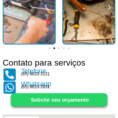
Contato para serviços
Telefone
(65) 9633-3131
Whatsapp
(65) 9633-3131
Solicite seu orçamento