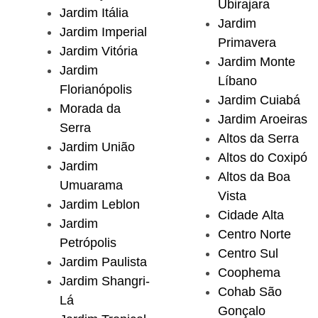
Ubirajara
Jardim Itália
Jardim
Jardim Imperial
Primavera
Jardim Vitória
Jardim Monte
Jardim
Líbano
Florianópolis
Jardim Cuiabá
Morada da
Jardim Aroeiras
Serra
Altos da Serra
Jardim União
Altos do Coxipó
Jardim
Altos da Boa
Umuarama
Vista
Jardim Leblon
Cidade Alta
Jardim
Centro Norte
Petrópolis
Centro Sul
Jardim Paulista
Coophema
Jardim Shangri-
Cohab São
Lá
Gonçalo