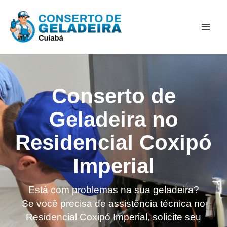
Ir
Mai
para
Men
o
conteúdo
Conserto de
Geladeira no
Residencial Coxipó
Imperial
Está com problemas na sua geladeira?
Se você precisa de assistência técnica no
Residencial Coxipó Imperial, solicite seu