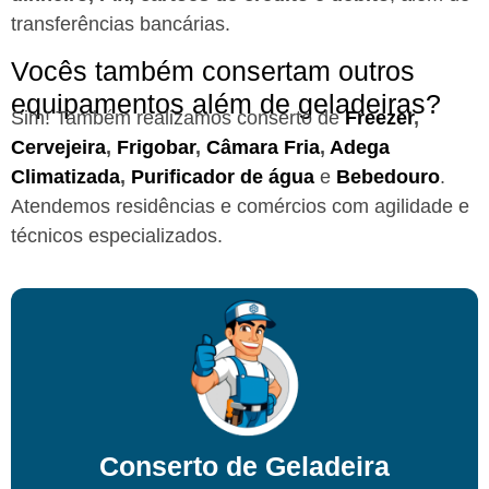
transferências bancárias.
Vocês também consertam outros
equipamentos além de geladeiras?
Sim! Também realizamos conserto de
Freezer
,
Cervejeira
,
Frigobar
,
Câmara Fria
,
Adega
Climatizada
,
Purificador de água
e
Bebedouro
.
Atendemos residências e comércios com agilidade e
técnicos especializados.
Conserto de Geladeira