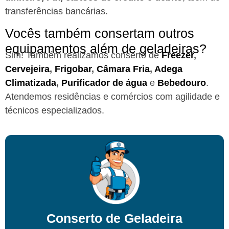
transferências bancárias.
Vocês também consertam outros
equipamentos além de geladeiras?
Sim! Também realizamos conserto de
Freezer
,
Cervejeira
,
Frigobar
,
Câmara Fria
,
Adega
Climatizada
,
Purificador de água
e
Bebedouro
.
Atendemos residências e comércios com agilidade e
técnicos especializados.
Conserto de Geladeira