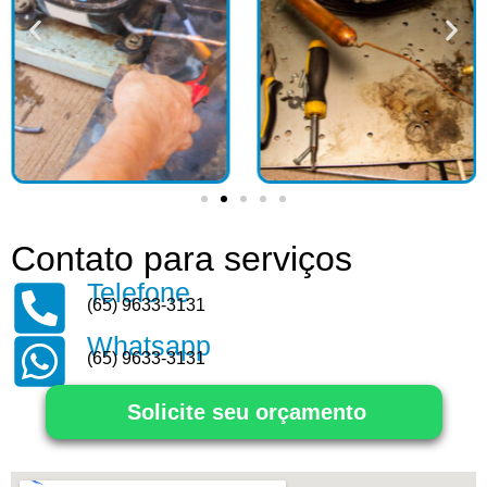
Contato para serviços
Telefone
(65) 9633-3131
Whatsapp
(65) 9633-3131
Solicite seu orçamento