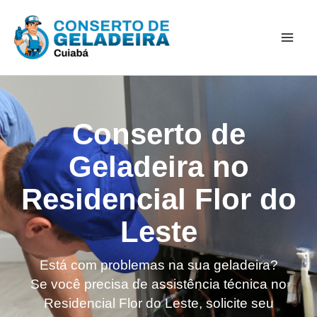
Ir
Mai
para
Men
o
conteúdo
Conserto de
Geladeira no
Residencial Flor do
Leste
Está com problemas na sua geladeira?
Se você precisa de assistência técnica no
Residencial Flor do Leste, solicite seu