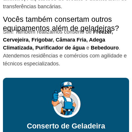
transferências bancárias.
Vocês também consertam outros
equipamentos além de geladeiras?
Sim! Também realizamos conserto de
Freezer
,
Cervejeira
,
Frigobar
,
Câmara Fria
,
Adega
Climatizada
,
Purificador de água
e
Bebedouro
.
Atendemos residências e comércios com agilidade e
técnicos especializados.
Conserto de Geladeira