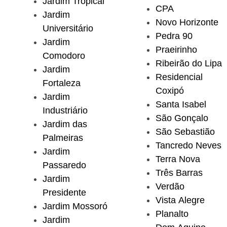
Jardim Tropical
CPA
Jardim
Novo Horizonte
Universitário
Pedra 90
Jardim
Praeirinho
Comodoro
Ribeirão do Lipa
Jardim
Residencial
Fortaleza
Coxipó
Jardim
Santa Isabel
Industriário
São Gonçalo
Jardim das
São Sebastião
Palmeiras
Tancredo Neves
Jardim
Terra Nova
Passaredo
Três Barras
Jardim
Verdão
Presidente
Vista Alegre
Jardim Mossoró
Planalto
Jardim