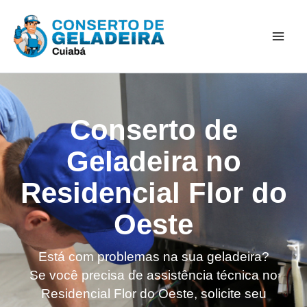
Ir
Mai
para
Men
o
conteúdo
Conserto de
Geladeira no
Residencial Flor do
Oeste
Está com problemas na sua geladeira?
Se você precisa de assistência técnica no
Residencial Flor do Oeste, solicite seu