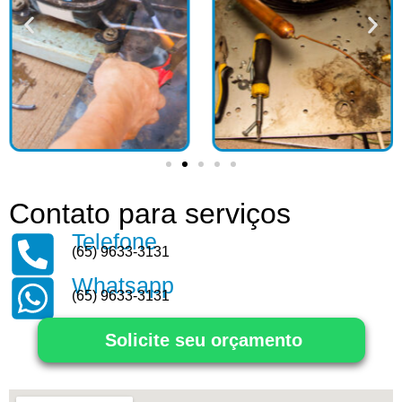
Contato para serviços
Telefone
(65) 9633-3131
Whatsapp
(65) 9633-3131
Solicite seu orçamento