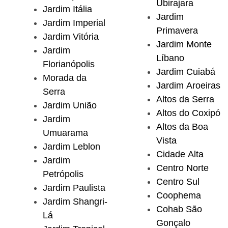
Ubirajara
Jardim Itália
Jardim
Jardim Imperial
Primavera
Jardim Vitória
Jardim Monte
Jardim
Líbano
Florianópolis
Jardim Cuiabá
Morada da
Jardim Aroeiras
Serra
Altos da Serra
Jardim União
Altos do Coxipó
Jardim
Altos da Boa
Umuarama
Vista
Jardim Leblon
Cidade Alta
Jardim
Centro Norte
Petrópolis
Centro Sul
Jardim Paulista
Coophema
Jardim Shangri-
Cohab São
Lá
Gonçalo