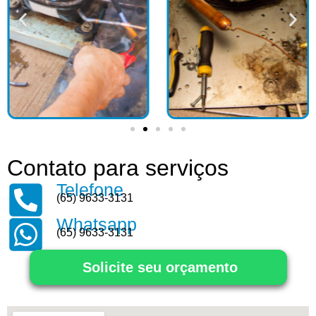
Contato para serviços
Telefone
(65) 9633-3131
Whatsapp
(65) 9633-3131
Solicite seu orçamento