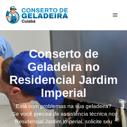
Ir
Mai
para
Men
o
conteúdo
Conserto de
Geladeira no
Residencial Jardim
Imperial
Está com problemas na sua geladeira?
Se você precisa de assistência técnica no
Residencial Jardim Imperial, solicite seu