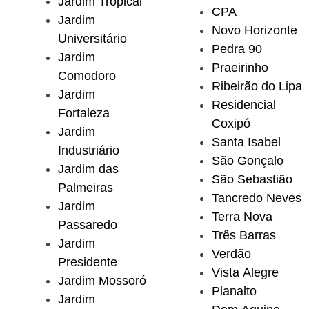
Jardim Tropical
CPA
Jardim
Novo Horizonte
Universitário
Pedra 90
Jardim
Praeirinho
Comodoro
Ribeirão do Lipa
Jardim
Residencial
Fortaleza
Coxipó
Jardim
Santa Isabel
Industriário
São Gonçalo
Jardim das
São Sebastião
Palmeiras
Tancredo Neves
Jardim
Terra Nova
Passaredo
Três Barras
Jardim
Verdão
Presidente
Vista Alegre
Jardim Mossoró
Planalto
Jardim