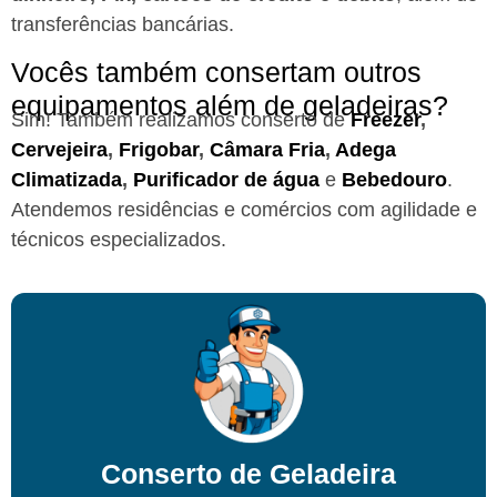
transferências bancárias.
Vocês também consertam outros
equipamentos além de geladeiras?
Sim! Também realizamos conserto de
Freezer
,
Cervejeira
,
Frigobar
,
Câmara Fria
,
Adega
Climatizada
,
Purificador de água
e
Bebedouro
.
Atendemos residências e comércios com agilidade e
técnicos especializados.
Conserto de Geladeira