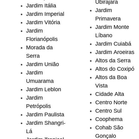
Ubirajara
Jardim Itália
Jardim
Jardim Imperial
Primavera
Jardim Vitória
Jardim Monte
Jardim
Líbano
Florianópolis
Jardim Cuiabá
Morada da
Jardim Aroeiras
Serra
Altos da Serra
Jardim União
Altos do Coxipó
Jardim
Altos da Boa
Umuarama
Vista
Jardim Leblon
Cidade Alta
Jardim
Centro Norte
Petrópolis
Centro Sul
Jardim Paulista
Coophema
Jardim Shangri-
Cohab São
Lá
Gonçalo