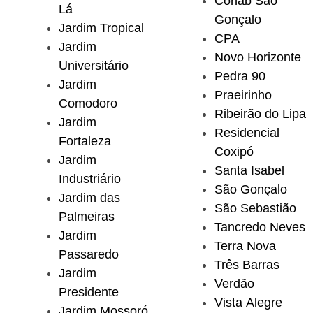
Cohab São
Lá
Gonçalo
Jardim Tropical
CPA
Jardim
Novo Horizonte
Universitário
Pedra 90
Jardim
Praeirinho
Comodoro
Ribeirão do Lipa
Jardim
Residencial
Fortaleza
Coxipó
Jardim
Santa Isabel
Industriário
São Gonçalo
Jardim das
São Sebastião
Palmeiras
Tancredo Neves
Jardim
Terra Nova
Passaredo
Três Barras
Jardim
Verdão
Presidente
Vista Alegre
Jardim Mossoró