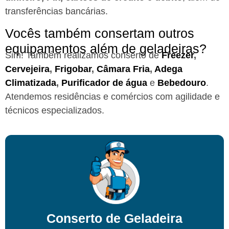
transferências bancárias.
Vocês também consertam outros
equipamentos além de geladeiras?
Sim! Também realizamos conserto de
Freezer
,
Cervejeira
,
Frigobar
,
Câmara Fria
,
Adega
Climatizada
,
Purificador de água
e
Bebedouro
.
Atendemos residências e comércios com agilidade e
técnicos especializados.
Conserto de Geladeira