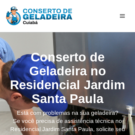
Ir
Mai
para
Men
o
conteúdo
Conserto de
Geladeira no
Residencial Jardim
Santa Paula
Está com problemas na sua geladeira?
Se você precisa de assistência técnica no
Residencial Jardim Santa Paula, solicite seu