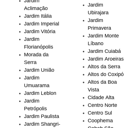
Jardim
Jardim
Aclimação
Ubirajara
Jardim Itália
Jardim
Jardim Imperial
Primavera
Jardim Vitória
Jardim Monte
Jardim
Líbano
Florianópolis
Jardim Cuiabá
Morada da
Jardim Aroeiras
Serra
Altos da Serra
Jardim União
Altos do Coxipó
Jardim
Altos da Boa
Umuarama
Vista
Jardim Leblon
Cidade Alta
Jardim
Centro Norte
Petrópolis
Centro Sul
Jardim Paulista
Coophema
Jardim Shangri-