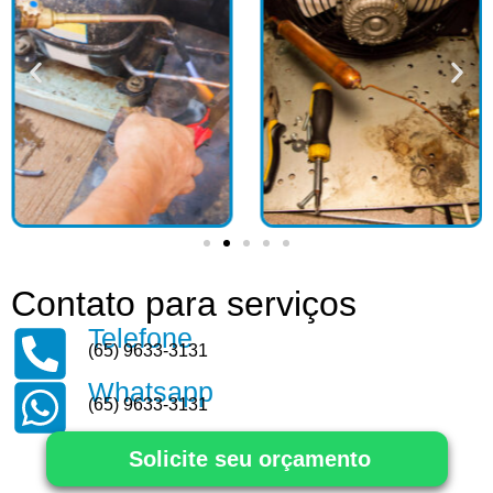
Contato para serviços
Telefone
(65) 9633-3131
Whatsapp
(65) 9633-3131
Solicite seu orçamento