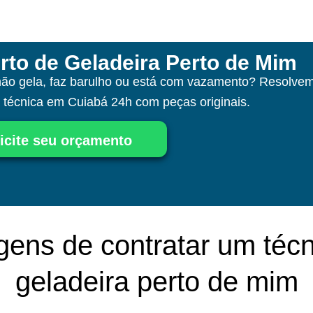
rto de Geladeira Perto de Mim
não gela, faz barulho ou está com vazamento? Resolvem
a técnica
em Cuiabá
24h com peças originais.
icite seu orçamento
gens de contratar um técn
geladeira perto de mim