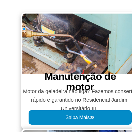
Manutenção de
motor
Motor da geladeira não liga? Fazemos conser
rápido e garantido no Residencial Jardim
Universitário III.
Saiba Mais