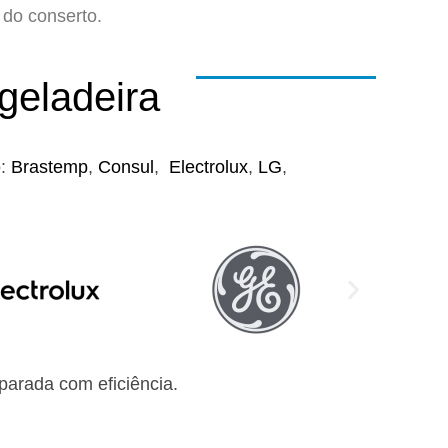
do conserto.
geladeira
o:
Brastemp
,
Consul
,
Electrolux
,
LG
,
arada com eficiência.