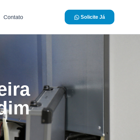
Contato
Solicite Já
eira
rdim