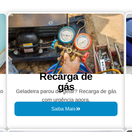
Recarga de
gás
to
Geladeira parou de gelar? Recarga de gás
com urgência agora.
Saiba Mais