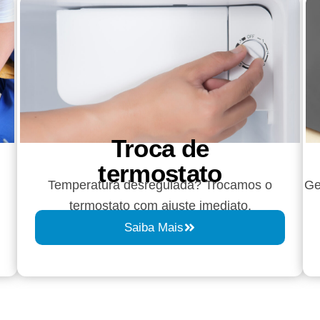
Troca de
termostato
Temperatura desregulada? Trocamos o
Ge
termostato com ajuste imediato.
Saiba Mais