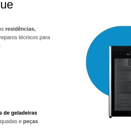
que
os
residências,
eparos técnicos para
:
s de geladeiras
equadas e
peças