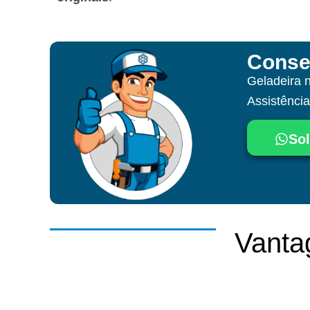
Conse
Geladeira 
Assistênci
Sol
Vanta