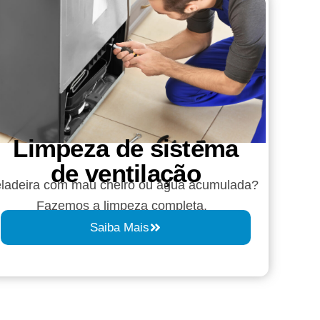
Limpeza de sistema
de ventilação
ladeira com mau cheiro ou água acumulada?
Fazemos a limpeza completa.
Saiba Mais