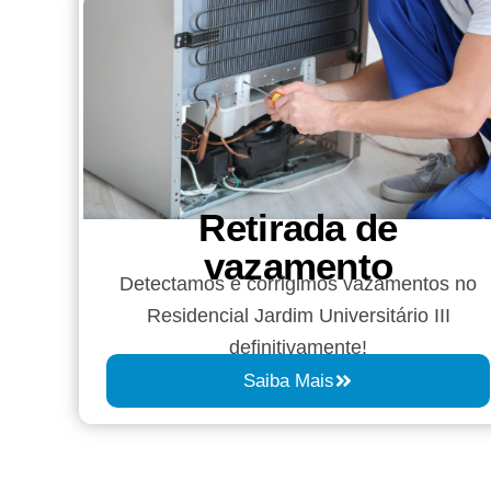
Retirada de
vazamento​​
Detectamos e corrigimos vazamentos no
Residencial Jardim Universitário III
definitivamente!
Saiba Mais