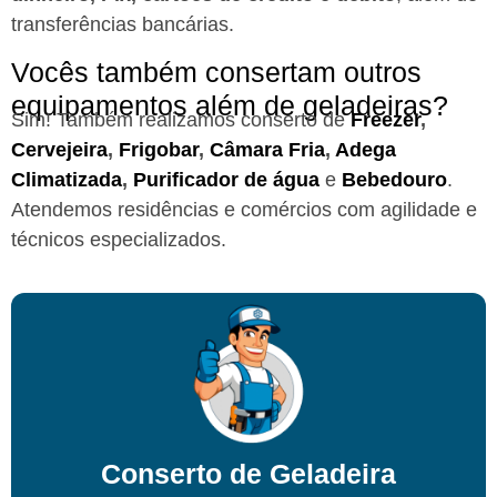
transferências bancárias.
Vocês também consertam outros
equipamentos além de geladeiras?
Sim! Também realizamos conserto de
Freezer
,
Cervejeira
,
Frigobar
,
Câmara Fria
,
Adega
Climatizada
,
Purificador de água
e
Bebedouro
.
Atendemos residências e comércios com agilidade e
técnicos especializados.
Conserto de Geladeira