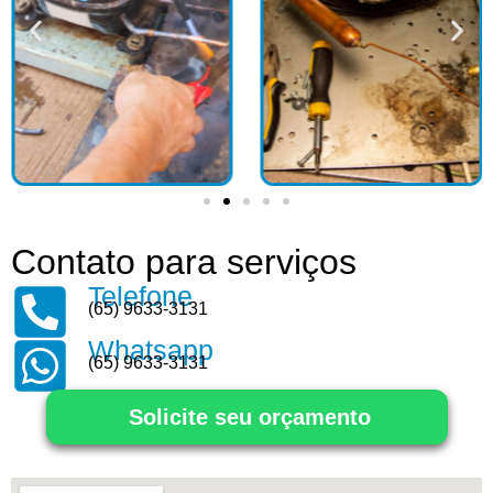
Contato para serviços
Telefone
(65) 9633-3131
Whatsapp
(65) 9633-3131
Solicite seu orçamento