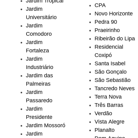
Jardim Tropical
CPA
Jardim
Novo Horizonte
Universitário
Pedra 90
Jardim
Praeirinho
Comodoro
Ribeirão do Lipa
Jardim
Residencial
Fortaleza
Coxipó
Jardim
Santa Isabel
Industriário
São Gonçalo
Jardim das
São Sebastião
Palmeiras
Tancredo Neves
Jardim
Terra Nova
Passaredo
Três Barras
Jardim
Verdão
Presidente
Vista Alegre
Jardim Mossoró
Planalto
Jardim