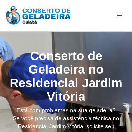
Ir
Mai
para
Men
o
conteúdo
Conserto de
Geladeira no
Residencial Jardim
Vitória
Está com problemas na sua geladeira?
Se você precisa de assistência técnica no
Residencial Jardim Vitória, solicite seu