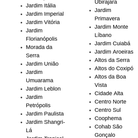
Ubirajara
Jardim Itália
Jardim
Jardim Imperial
Primavera
Jardim Vitória
Jardim Monte
Jardim
Líbano
Florianópolis
Jardim Cuiabá
Morada da
Jardim Aroeiras
Serra
Altos da Serra
Jardim União
Altos do Coxipó
Jardim
Altos da Boa
Umuarama
Vista
Jardim Leblon
Cidade Alta
Jardim
Centro Norte
Petrópolis
Centro Sul
Jardim Paulista
Coophema
Jardim Shangri-
Cohab São
Lá
Gonçalo