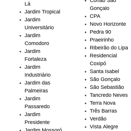
Cohab São
Lá
Gonçalo
Jardim Tropical
CPA
Jardim
Novo Horizonte
Universitário
Pedra 90
Jardim
Praeirinho
Comodoro
Ribeirão do Lipa
Jardim
Residencial
Fortaleza
Coxipó
Jardim
Santa Isabel
Industriário
São Gonçalo
Jardim das
São Sebastião
Palmeiras
Tancredo Neves
Jardim
Terra Nova
Passaredo
Três Barras
Jardim
Verdão
Presidente
Vista Alegre
Jardim Mossoró