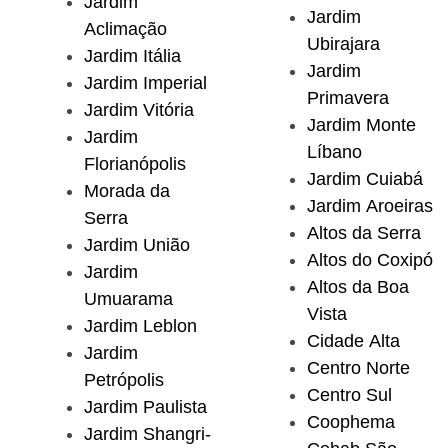
Jardim
Jardim
Aclimação
Ubirajara
Jardim Itália
Jardim
Jardim Imperial
Primavera
Jardim Vitória
Jardim Monte
Jardim
Líbano
Florianópolis
Jardim Cuiabá
Morada da
Jardim Aroeiras
Serra
Altos da Serra
Jardim União
Altos do Coxipó
Jardim
Altos da Boa
Umuarama
Vista
Jardim Leblon
Cidade Alta
Jardim
Centro Norte
Petrópolis
Centro Sul
Jardim Paulista
Coophema
Jardim Shangri-