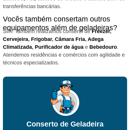
transferências bancárias.
Vocês também consertam outros
equipamentos além de geladeiras?
Sim! Também realizamos conserto de
Freezer
,
Cervejeira
,
Frigobar
,
Câmara Fria
,
Adega
Climatizada
,
Purificador de água
e
Bebedouro
.
Atendemos residências e comércios com agilidade e
técnicos especializados.
Conserto de Geladeira