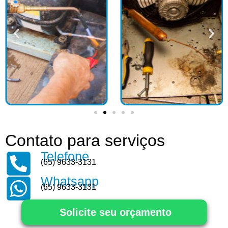
Contato para serviços
Telefone
(65) 9633-3131
Whatsapp
(65) 9633-3131
Solicite seu orçamento