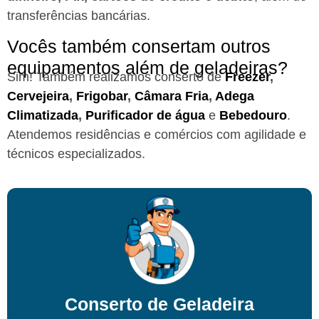
transferências bancárias.
Vocês também consertam outros
equipamentos além de geladeiras?
Sim! Também realizamos conserto de
Freezer
,
Cervejeira
,
Frigobar
,
Câmara Fria
,
Adega
Climatizada
,
Purificador de água
e
Bebedouro
.
Atendemos residências e comércios com agilidade e
técnicos especializados.
Conserto de Geladeira