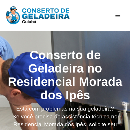
Ir
Mai
para
Men
o
conteúdo
Conserto de
Geladeira no
Residencial Morada
dos Ipês
Está com problemas na sua geladeira?
Se você precisa de assistência técnica no
Residencial Morada dos Ipês, solicite seu