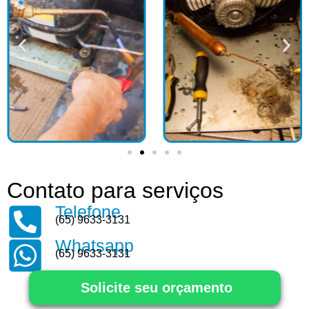
Contato para serviços
Telefone
(65) 9633-3131
Whatsapp
(65) 9633-3131
Solicite seu orçamento