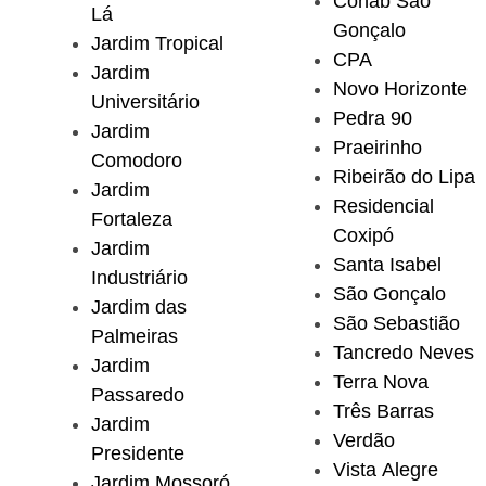
Cohab São
Lá
Gonçalo
Jardim Tropical
CPA
Jardim
Novo Horizonte
Universitário
Pedra 90
Jardim
Praeirinho
Comodoro
Ribeirão do Lipa
Jardim
Residencial
Fortaleza
Coxipó
Jardim
Santa Isabel
Industriário
São Gonçalo
Jardim das
São Sebastião
Palmeiras
Tancredo Neves
Jardim
Terra Nova
Passaredo
Três Barras
Jardim
Verdão
Presidente
Vista Alegre
Jardim Mossoró