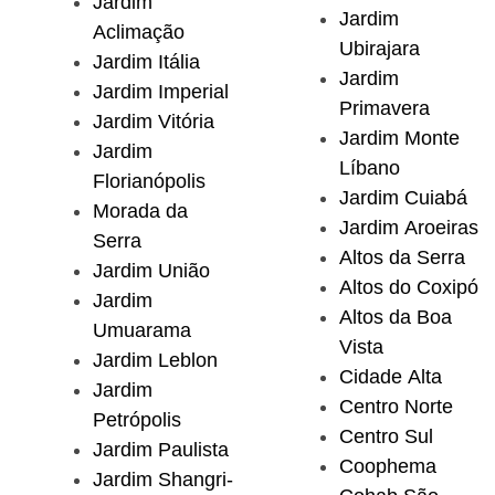
Jardim
Jardim
Aclimação
Ubirajara
Jardim Itália
Jardim
Jardim Imperial
Primavera
Jardim Vitória
Jardim Monte
Jardim
Líbano
Florianópolis
Jardim Cuiabá
Morada da
Jardim Aroeiras
Serra
Altos da Serra
Jardim União
Altos do Coxipó
Jardim
Altos da Boa
Umuarama
Vista
Jardim Leblon
Cidade Alta
Jardim
Centro Norte
Petrópolis
Centro Sul
Jardim Paulista
Coophema
Jardim Shangri-