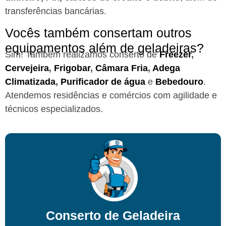
transferências bancárias.
Vocês também consertam outros
equipamentos além de geladeiras?
Sim! Também realizamos conserto de
Freezer
,
Cervejeira
,
Frigobar
,
Câmara Fria
,
Adega
Climatizada
,
Purificador de água
e
Bebedouro
.
Atendemos residências e comércios com agilidade e
técnicos especializados.
Conserto de Geladeira