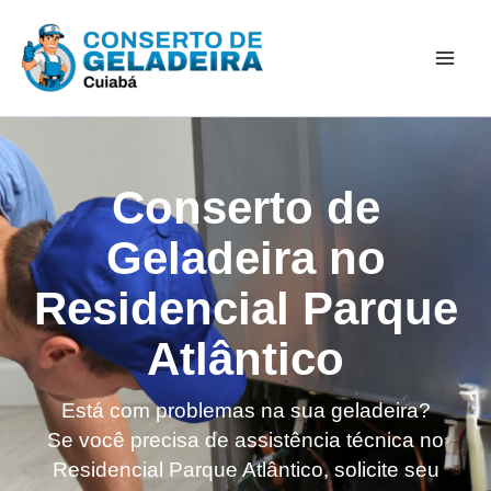
Ir
Mai
para
Men
o
conteúdo
Conserto de
Geladeira no
Residencial Parque
Atlântico
Está com problemas na sua geladeira?
Se você precisa de assistência técnica no
Residencial Parque Atlântico, solicite seu