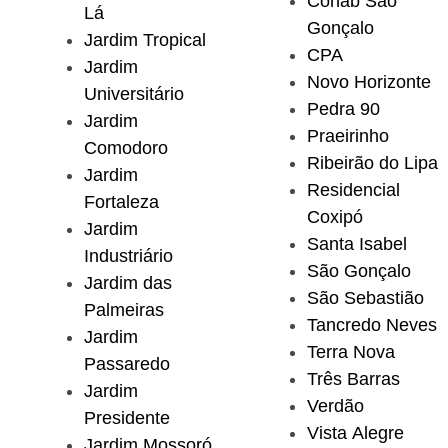
Cohab São
Lá
Gonçalo
Jardim Tropical
CPA
Jardim
Novo Horizonte
Universitário
Pedra 90
Jardim
Praeirinho
Comodoro
Ribeirão do Lipa
Jardim
Residencial
Fortaleza
Coxipó
Jardim
Santa Isabel
Industriário
São Gonçalo
Jardim das
São Sebastião
Palmeiras
Tancredo Neves
Jardim
Terra Nova
Passaredo
Três Barras
Jardim
Verdão
Presidente
Vista Alegre
Jardim Mossoró