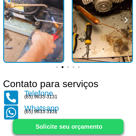
Contato para serviços
Telefone
(65) 9633-3131
Whatsapp
(65) 9633-3131
Solicite seu orçamento