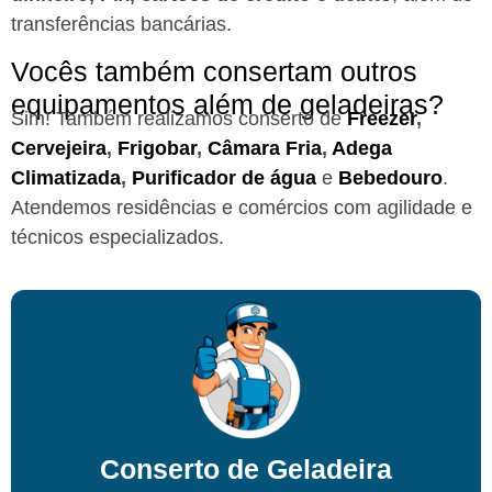
transferências bancárias.
Vocês também consertam outros
equipamentos além de geladeiras?
Sim! Também realizamos conserto de
Freezer
,
Cervejeira
,
Frigobar
,
Câmara Fria
,
Adega
Climatizada
,
Purificador de água
e
Bebedouro
.
Atendemos residências e comércios com agilidade e
técnicos especializados.
Conserto de Geladeira