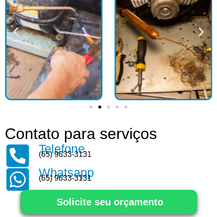
Contato para serviços
Telefone
(65) 9633-3131
Whatsapp
(65) 9633-3131
Solicite seu orçamento