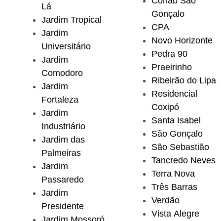
Cohab São
Lá
Gonçalo
Jardim Tropical
CPA
Jardim
Novo Horizonte
Universitário
Pedra 90
Jardim
Praeirinho
Comodoro
Ribeirão do Lipa
Jardim
Residencial
Fortaleza
Coxipó
Jardim
Santa Isabel
Industriário
São Gonçalo
Jardim das
São Sebastião
Palmeiras
Tancredo Neves
Jardim
Terra Nova
Passaredo
Três Barras
Jardim
Verdão
Presidente
Vista Alegre
Jardim Mossoró