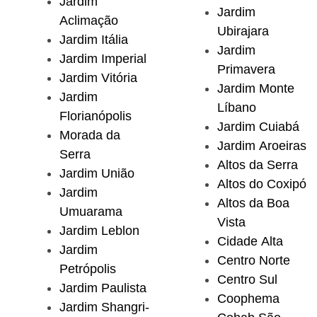
Jardim
Jardim
Aclimação
Ubirajara
Jardim Itália
Jardim
Jardim Imperial
Primavera
Jardim Vitória
Jardim Monte
Jardim
Líbano
Florianópolis
Jardim Cuiabá
Morada da
Jardim Aroeiras
Serra
Altos da Serra
Jardim União
Altos do Coxipó
Jardim
Altos da Boa
Umuarama
Vista
Jardim Leblon
Cidade Alta
Jardim
Centro Norte
Petrópolis
Centro Sul
Jardim Paulista
Coophema
Jardim Shangri-