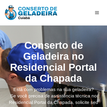
Ir
Mai
para
Men
o
conteúdo
Conserto de
Geladeira no
Residencial Portal
da Chapada
Está com problemas na sua geladeira?
Se você precisa de assistência técnica no
Residencial Portal da Chapada, solicite seu