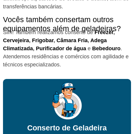
transferências bancárias.
Vocês também consertam outros
equipamentos além de geladeiras?
Sim! Também realizamos conserto de
Freezer
,
Cervejeira
,
Frigobar
,
Câmara Fria
,
Adega
Climatizada
,
Purificador de água
e
Bebedouro
.
Atendemos residências e comércios com agilidade e
técnicos especializados.
Conserto de Geladeira