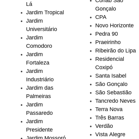
Cohab São
Lá
Gonçalo
Jardim Tropical
CPA
Jardim
Novo Horizonte
Universitário
Pedra 90
Jardim
Praeirinho
Comodoro
Ribeirão do Lipa
Jardim
Residencial
Fortaleza
Coxipó
Jardim
Santa Isabel
Industriário
São Gonçalo
Jardim das
São Sebastião
Palmeiras
Tancredo Neves
Jardim
Terra Nova
Passaredo
Três Barras
Jardim
Verdão
Presidente
Vista Alegre
Jardim Mossoró