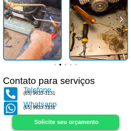
Contato para serviços
Telefone
(65) 9633-3131
Whatsapp
(65) 9633-3131
Solicite seu orçamento