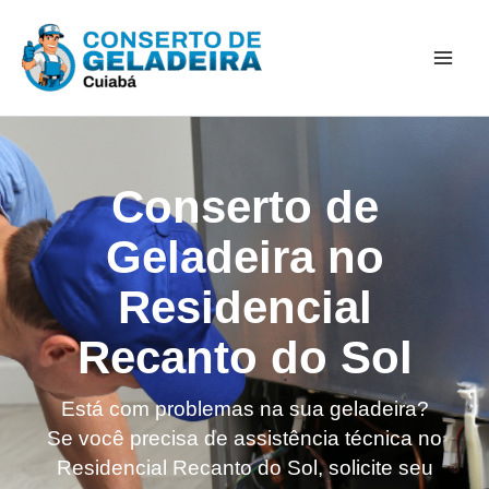
Ir
Mai
para
Men
o
conteúdo
Conserto de
Geladeira no
Residencial
Recanto do Sol
Está com problemas na sua geladeira?
Se você precisa de assistência técnica no
Residencial Recanto do Sol, solicite seu