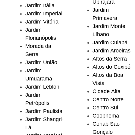
Ubirajara
Jardim Itália
Jardim
Jardim Imperial
Primavera
Jardim Vitória
Jardim Monte
Jardim
Líbano
Florianópolis
Jardim Cuiabá
Morada da
Jardim Aroeiras
Serra
Altos da Serra
Jardim União
Altos do Coxipó
Jardim
Altos da Boa
Umuarama
Vista
Jardim Leblon
Cidade Alta
Jardim
Centro Norte
Petrópolis
Centro Sul
Jardim Paulista
Coophema
Jardim Shangri-
Cohab São
Lá
Gonçalo