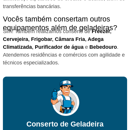
transferências bancárias.
Vocês também consertam outros
equipamentos além de geladeiras?
Sim! Também realizamos conserto de
Freezer
,
Cervejeira
,
Frigobar
,
Câmara Fria
,
Adega
Climatizada
,
Purificador de água
e
Bebedouro
.
Atendemos residências e comércios com agilidade e
técnicos especializados.
Conserto de Geladeira