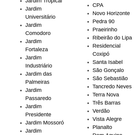
Jardim Tropical
CPA
Jardim
Novo Horizonte
Universitário
Pedra 90
Jardim
Praeirinho
Comodoro
Ribeirão do Lipa
Jardim
Residencial
Fortaleza
Coxipó
Jardim
Santa Isabel
Industriário
São Gonçalo
Jardim das
São Sebastião
Palmeiras
Tancredo Neves
Jardim
Terra Nova
Passaredo
Três Barras
Jardim
Verdão
Presidente
Vista Alegre
Jardim Mossoró
Planalto
Jardim