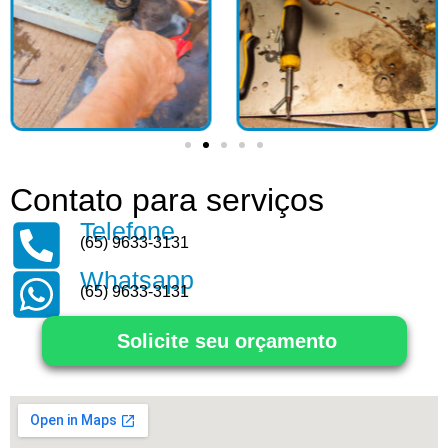
Contato para serviços
Telefone
(65) 9633-3131
Whatsapp
(65) 9633-3131
Solicite seu orçamento