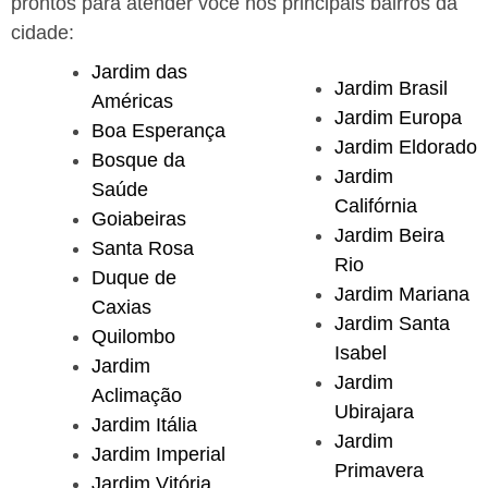
prontos para atender você nos principais bairros da
cidade:
Jardim das
Jardim Brasil
Américas
Jardim Europa
Boa Esperança
Jardim Eldorado
Bosque da
Jardim
Saúde
Califórnia
Goiabeiras
Jardim Beira
Santa Rosa
Rio
Duque de
Jardim Mariana
Caxias
Jardim Santa
Quilombo
Isabel
Jardim
Jardim
Aclimação
Ubirajara
Jardim Itália
Jardim
Jardim Imperial
Primavera
Jardim Vitória