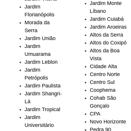
Jardim Monte
Jardim
Líbano
Florianópolis
Jardim Cuiabá
Morada da
Jardim Aroeiras
Serra
Altos da Serra
Jardim União
Altos do Coxipó
Jardim
Altos da Boa
Umuarama
Vista
Jardim Leblon
Cidade Alta
Jardim
Centro Norte
Petrópolis
Centro Sul
Jardim Paulista
Coophema
Jardim Shangri-
Cohab São
Lá
Gonçalo
Jardim Tropical
CPA
Jardim
Novo Horizonte
Universitário
Pedra 90