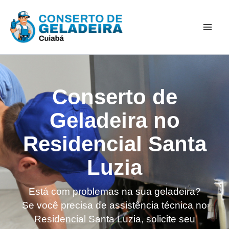
Ir
Mai
para
Men
o
conteúdo
Conserto de
Geladeira no
Residencial Santa
Luzia
Está com problemas na sua geladeira?
Se você precisa de assistência técnica no
Residencial Santa Luzia, solicite seu