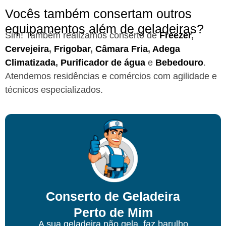
Vocês também consertam outros
equipamentos além de geladeiras?
Sim! Também realizamos conserto de
Freezer
,
Cervejeira
,
Frigobar
,
Câmara Fria
,
Adega
Climatizada
,
Purificador de água
e
Bebedouro
.
Atendemos residências e comércios com agilidade e
técnicos especializados.
Conserto de Geladeira
Perto de Mim
A sua geladeira não gela, faz barulho